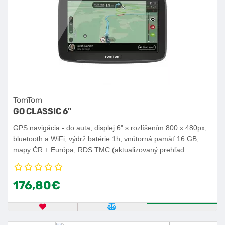
TomTom
GO CLASSIC 6"
GPS navigácia - do auta, displej 6" s rozlíšením 800 x 480px,
bluetooth a WiFi, výdrž batérie 1h, vnútorná pamäť 16 GB,
mapy ČR + Európa, RDS TMC (aktualizovaný prehľad
dopravy), radenie do jazdných pruhov, databáza radarov,
dotykový displej, doživotná aktualizácia máp cez mobilný
176,80€
telefón, jazyk rozhrania čeština, angličtina, slovenčina.
OBĽÚBENÝ PRODUKT
POROVNAŤ PRODUKT
KÚPIŤ