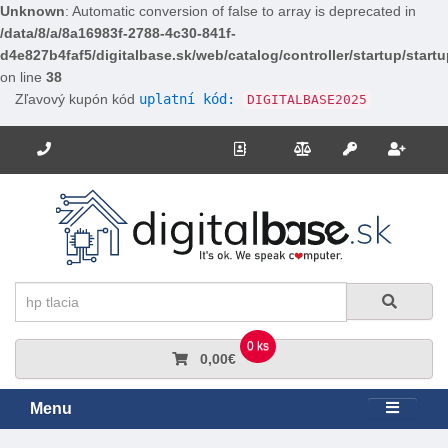
Unknown
: Automatic conversion of false to array is deprecated in
/data/8/a/8a16983f-2788-4c30-841f-
d4e827b4faf5/digitalbase.sk/web/catalog/controller/startup/start
on line
38
Zľavový kupón kód
uplatní kód:
DIGITALBASE2025
Potrebujete poradiť? Zavolajte nám.
+421 910 663 778
Kontakt
Porovnanie
Regi
Prihlásiť sa
Hľadať
Hľadať
0 ks
0,00€
Menu
Rozbali