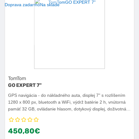
Doprava zadarmo
Na sklade
TomTom
GO EXPERT 7"
GPS navigácia - do nákladného auta, displej 7" s rozlíšením
1280 x 800 px, bluetooth a WiFi, výdrž batérie 2 h, vnútorná
pamäť 32 GB, ovládanie hlasom, dotykový displej, doživotná
aktualizácia máp, jazyk rozhrania čeština, angličtina,
slovenčina.
450,80€