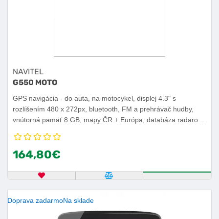
NAVITEL
G550 MOTO
GPS navigácia - do auta, na motocykel, displej 4.3" s
rozlíšením 480 x 272px, bluetooth, FM a prehrávač hudby,
vnútorná pamäť 8 GB, mapy ČR + Európa, databáza radarov,
dotykový displej, doživotná aktualizácia máp cez počítač, jazyk
rozhrania čeština, angličtina, slovenčina.
164,80€
OBĽÚBENÝ PRODUKT
POROVNAŤ PRODUKT
KÚPIŤ
Doprava zadarmo
Na sklade