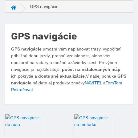
GPS navigácie
Hlavná stránka
GPS navigácie
Facebook
Twitter
Pinterest
LinkedIn
Tumblr
reddit
GPS navigácie
umožní vám naplánovať trasy, vypočítať
približnú dobu jazdy, presnú vzdialenosť, alebo vás
upozorní na radary a možné uzávierky ciest. Pri výbere
navigácie je najdôležitejší
počet nainštalovaných máp
,
ich pokrytie a
dostupné aktualizácie
.V našej ponuke
GPS
navigácie
nájdete aj produkty značky
NAVITEL
a
TomTom
.
Pokračovať
Podkategórie GPS navigácie