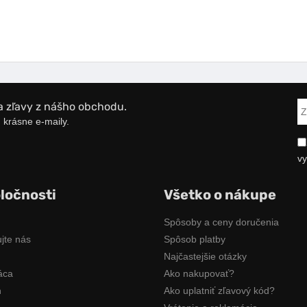
a zľavy z nášho obchodu.
 krásne e-maily.
vy
ločnosti
Všetko o nákupe
Spôsoby a ceny doručenia
jte nás
Spôsob platby
Najčastejšie otázky
áca
Ako nakupovať?
n
Ako uplatniť zľavový kód?