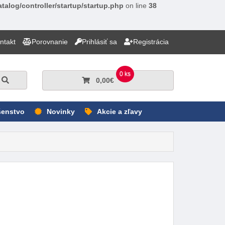
talog/controller/startup/startup.php
on line
38
ntakt
Porovnanie
Prihlásiť sa
Registrácia
0 ks
Hľadať
0,00€
šenstvo
Novinky
Akcie a zľavy