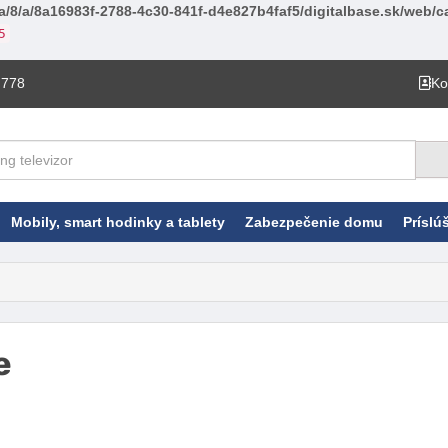
a/8/a/8a16983f-2788-4c30-841f-d4e827b4faf5/digitalbase.sk/web/ca
5
 778
Ko
Mobily, smart hodinky a tablety
Zabezpečenie domu
Príslú
e