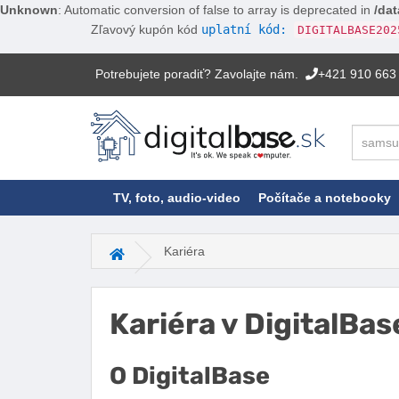
Unknown
: Automatic conversion of false to array is deprecated in
/dat
Zľavový kupón kód
uplatní kód:
DIGITALBASE202
Potrebujete poradiť? Zavolajte nám.
+421 910 663
Hľadať
TV, foto, audio-video
Počítače a notebooky
Kariéra
Hlavná stránka
Kariéra v DigitalBas
O DigitalBase