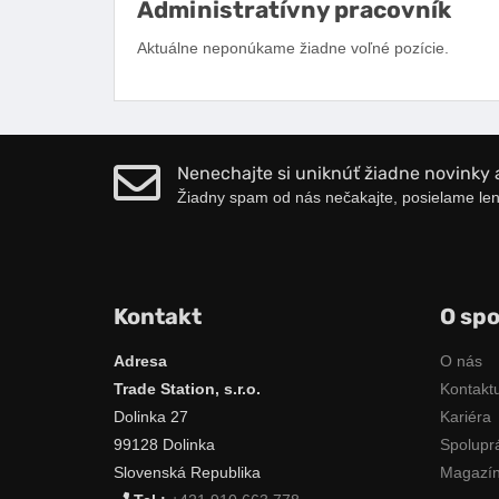
Administratívny pracovník
Aktuálne neponúkame žiadne voľné pozície.
Nenechajte si uniknúť žiadne novinky 
Žiadny spam od nás nečakajte, posielame len
Kontakt
O spo
Adresa
O nás
Trade Station, s.r.o.
Kontaktu
Dolinka 27
Kariéra
99128 Dolinka
Spolupr
Slovenská Republika
Magazí