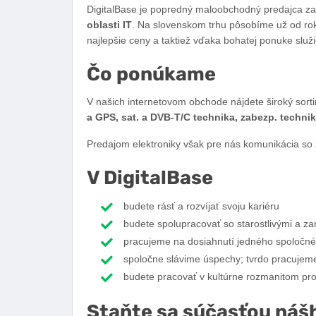
DigitalBase je popredný maloobchodný predajca 
oblasti IT
. Na slovenskom trhu pôsobíme už od roku
najlepšie ceny a taktiež vďaka bohatej ponuke služi
Čo ponúkame
V našich internetovom obchode nájdete široký sorti
a GPS, sat. a DVB-T/C technika, zabezp. techni
Predajom elektroniky však pre nás komunikácia so
V DigitalBase
budete rásť a rozvíjať svoju kariéru
budete spolupracovať so starostlivými a z
pracujeme na dosiahnutí jedného spoločnéh
spoločne slávime úspechy; tvrdo pracujem
budete pracovať v kultúrne rozmanitom pro
Staňte sa súčasťou náš