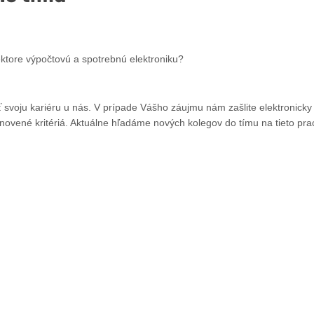
sektore výpočtovú a spotrebnú elektroniku?
oju kariéru u nás. V prípade Vášho záujmu nám zašlite elektronicky s
anovené kritériá. Aktuálne hľadáme nových kolegov do tímu na tieto pra