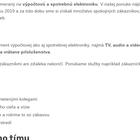
zameraný na
výpočtovú a spotrebnú elektroniku
. V našej ponuke náj
 2019 a za túto dobu sme si získali množstvo spokojných zákazníkov, 
eb.
ment výpočtovej ako aj spotrebnej elektroniky, najmä
TV, audio a vide
ka vrátane príslušenstva
.
 zákazníkmi ani zďaleka nekončí. Ponúkame služby napríklad zákazníck
anietenými kolegami
o cieľa a vízie
e a robíme to so zábavou
stredí
ho tímu