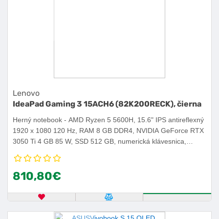
Lenovo
IdeaPad Gaming 3 15ACH6 (82K200RECK), čierna
Herný notebook - AMD Ryzen 5 5600H, 15.6" IPS antireflexný
1920 x 1080 120 Hz, RAM 8 GB DDR4, NVIDIA GeForce RTX
3050 Ti 4 GB 85 W, SSD 512 GB, numerická klávesnica,
podsvietená klávesnica, webkamera, USB 3.2 Gen 1, USB-C,
WiFi 6, hmotnosť 2,25 kg, Bez OS.
810,80€
OBĽÚBENÝ PRODUKT
POROVNAŤ PRODUKT
KÚPIŤ