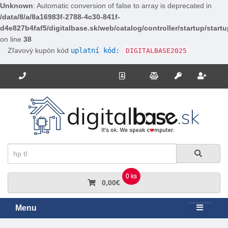
Unknown
: Automatic conversion of false to array is deprecated in
/data/8/a/8a16983f-2788-4c30-841f-
d4e827b4faf5/digitalbase.sk/web/catalog/controller/startup/start
on line
38
Zľavový kupón kód
uplatní kód:
DIGITALBASE2025
Potrebujete poradiť? Zavolajte nám.
+421 910 663 778
Kontakt
Porovnanie
Regi
Prihlásiť sa
Hľadať
Hľadať
0 ks
0,00€
Menu
Rozbali