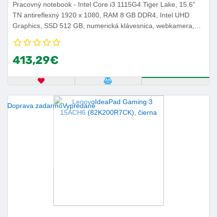
Pracovný notebook - Intel Core i3 1115G4 Tiger Lake, 15.6"
TN antireflexný 1920 x 1080, RAM 8 GB DDR4, Intel UHD
Graphics, SSD 512 GB, numerická klávesnica, webkamera,
USB 3.2 Gen 1, USB-C, WiFi 5, hmotnosť 1,7 kg, Windows 11
Home.
413,29€
OBĽÚBENÝ PRODUKT
POROVNAŤ PRODUKT
ZISTITE VIA
Doprava zadarmo
Vypredané