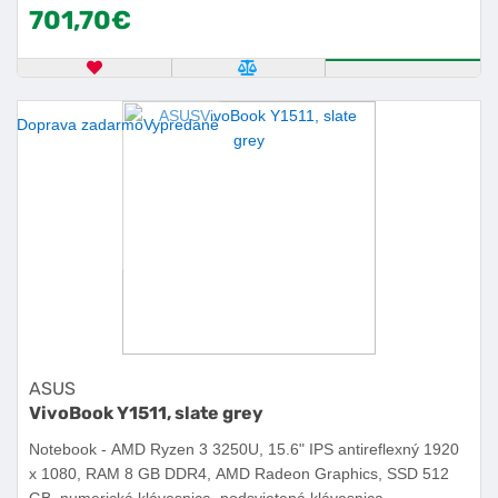
701,70€
OBĽÚBENÝ PRODUKT
POROVNAŤ PRODUKT
KÚPIŤ
Doprava zadarmo
Vypredané
ASUS
VivoBook Y1511, slate grey
Notebook - AMD Ryzen 3 3250U, 15.6" IPS antireflexný 1920
x 1080, RAM 8 GB DDR4, AMD Radeon Graphics, SSD 512
GB, numerická klávesnica, podsvietená klávesnica,