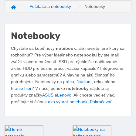
Počítače a notebooky
Notebooky
Hlavná stránka
Notebooky
Facebook
Twitter
Pinterest
LinkedIn
Tumblr
reddit
Chystáte sa kúpiť nový
notebook
, ale neviete, pre ktorý sa
rozhodnúť? Pre výber ideálneho
notebooku
by ste mali
zvážiť viacero možností. SSD pre rýchlejšie načítavanie
alebo HDD pre bežnú prácu, väčšiu kapacitu? Integrovanú
grafiku alebo samostatnú? A hlavne na akú činnosť ho
potrebujete. Notebooky
na prácu
,
štúdium
, relax alebo
hranie hier
? V našej ponuke
notebooky
nájdete aj
produkty značky
ASUS
a
Lenovo
. Ak chcete vedieť viac,
prečítajte si článok
ako vybrať notebook
.
Pokračovať
Podkategórie notebooky