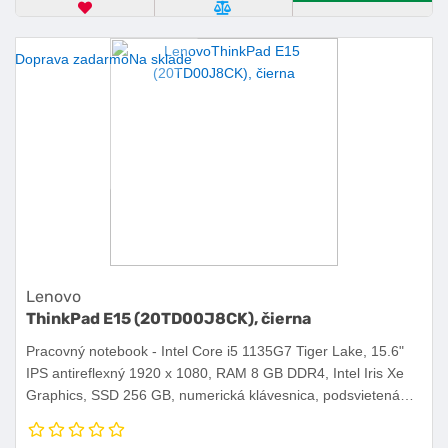
OBĽÚBENÝ PRODUKT
POROVNAŤ PRODUKT
KÚPIŤ
Doprava zadarmo
Na sklade
Lenovo
ThinkPad E15 (20TD00J8CK), čierna
Pracovný notebook - Intel Core i5 1135G7 Tiger Lake, 15.6"
IPS antireflexný 1920 x 1080, RAM 8 GB DDR4, Intel Iris Xe
Graphics, SSD 256 GB, numerická klávesnica, podsvietená
klávesnica, webkamera, USB 3.2 Gen 1, USB-C, čítačka
odtlačkov prstov, WiFi 6, hmotnosť 1,7 kg, Windows 11 Home.