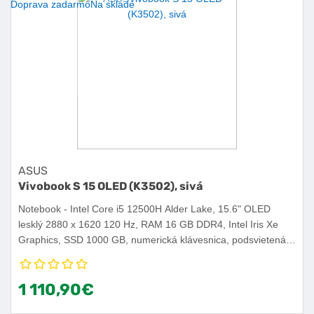
Doprava zadarmo
Na sklade
ASUS
Vivobook S 15 OLED (K3502), sivá
Notebook - Intel Core i5 12500H Alder Lake, 15.6" OLED
lesklý 2880 x 1620 120 Hz, RAM 16 GB DDR4, Intel Iris Xe
Graphics, SSD 1000 GB, numerická klávesnica, podsvietená
klávesnica, webkamera, USB 3.2 Gen 1, čítačka odtlačkov
prstov, WiFi 6, hmotnosť 1,8 kg, Intel EVO, Windows 11 Home.
1 110,90€