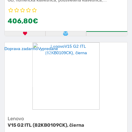
webkamera, USB 3.2 Gen 1, USB-C, WiFi 5, hmotnosť 1,7 kg,
Windows 11 Home.
406,80€
OBĽÚBENÝ PRODUKT
POROVNAŤ PRODUKT
ZISTITE VIA
Doprava zadarmo
Vypredané
Lenovo
V15 G2 ITL (82KB0109CK), čierna