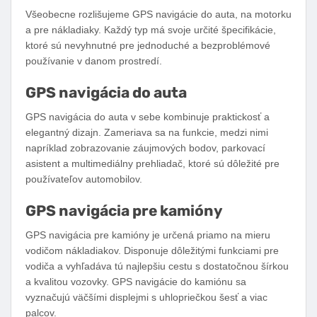
Všeobecne rozlišujeme GPS navigácie do auta, na motorku
a pre nákladiaky. Každý typ má svoje určité špecifikácie,
ktoré sú nevyhnutné pre jednoduché a bezproblémové
používanie v danom prostredí.
GPS navigácia do auta
GPS navigácia do auta v sebe kombinuje praktickosť a
elegantný dizajn. Zameriava sa na funkcie, medzi nimi
napríklad zobrazovanie záujmových bodov, parkovací
asistent a multimediálny prehliadač, ktoré sú dôležité pre
používateľov automobilov.
GPS navigácia pre kamióny
GPS navigácia pre kamióny je určená priamo na mieru
vodičom nákladiakov. Disponuje dôležitými funkciami pre
vodiča a vyhľadáva tú najlepšiu cestu s dostatočnou šírkou
a kvalitou vozovky. GPS navigácie do kamiónu sa
vyznačujú väčšími displejmi s uhlopriečkou šesť a viac
palcov.