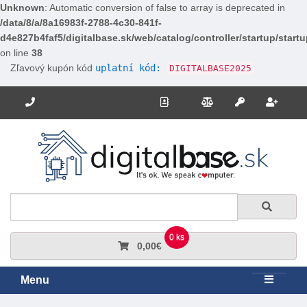
Unknown
: Automatic conversion of false to array is deprecated in
/data/8/a/8a16983f-2788-4c30-841f-
d4e827b4faf5/digitalbase.sk/web/catalog/controller/startup/start
on line
38
Zľavový kupón kód
uplatní kód:
DIGITALBASE2025
Potrebujete poradiť? Zavolajte nám.
+421 910 663 778
Kontakt
Porovnanie
Regi
Prihlásiť sa
Hľadať
Hľadať
0 ks
0,00€
Menu
Rozbali