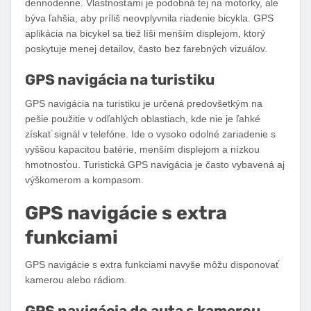
dennodenne. Vlastnosťami je podobná tej na motorky, ale
býva ľahšia, aby príliš neovplyvnila riadenie bicykla. GPS
aplikácia na bicykel sa tiež líši menším displejom, ktorý
poskytuje menej detailov, často bez farebných vizuálov.
GPS navigácia na turistiku
GPS navigácia na turistiku je určená predovšetkým na
pešie použitie v odľahlých oblastiach, kde nie je ľahké
získať signál v telefóne. Ide o vysoko odolné zariadenie s
vyššou kapacitou batérie, menším displejom a nízkou
hmotnosťou. Turistická GPS navigácia je často vybavená aj
výškomerom a kompasom.
GPS navigácie s extra
funkciami
GPS navigácie s extra funkciami navyše môžu disponovať
kamerou alebo rádiom.
GPS navigácia do auta s kamerou