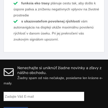
funkcia eko trasy
plánuje cestu tak, aby došlo k
úspore paliva a zníženiu negatívnych vplyvov na životné
prostredie
s ukazovateľom povolenej rýchlosti
vám
autonavigácia na displeji ukáže maximálnu povolenú
rýchlosť v danom úseku. Pri jej prekročení vás
zvukovým signálom upozorní.
Nenechajte si uniknúť žiadne novinky a zľavy z
nášho obchodu.
Žiadny spam od nás nečakajte, posielame len krásne e-
maily.