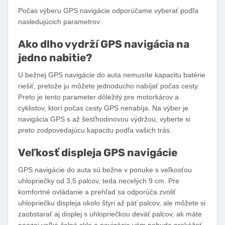
Počas výberu GPS navigácie odporúčame vyberať podľa
nasledujúcich parametrov:
Ako dlho vydrží GPS navigácia na
jedno nabitie?
U bežnej GPS navigácie do auta nemusíte kapacitu batérie
riešiť, pretože ju môžete jednoducho nabíjať počas cesty.
Preto je tento parameter dôležitý pre motorkárov a
cyklistov, ktorí počas cesty GPS nenabíja. Na výber je
navigácia GPS s až šesťhodinovou výdržou, vyberte si
preto zodpovedajúcu kapacitu podľa vašich trás.
Veľkosť displeja GPS navigácie
GPS navigácie do auta sú bežne v ponuke s veľkosťou
uhlopriečky od 3,5 palcov, teda necelých 9 cm. Pre
komfortné ovládanie a prehľad sa odporúča zvoliť
uhlopriečku displeja okolo štyri až päť palcov, ale môžete si
zaobstarať aj displej s uhlopriečkou deväť palcov, ak máte
naozaj veľké čelné sklo a navigácia vám nebude prekážať