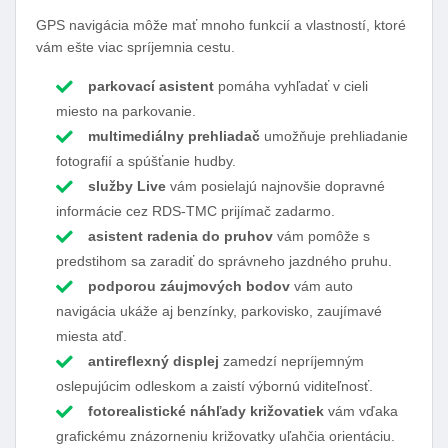
GPS navigácia môže mať mnoho funkcií a vlastností, ktoré
vám ešte viac spríjemnia cestu.
parkovací asistent
pomáha vyhľadať v cieli
miesto na parkovanie.
multimediálny prehliadač
umožňuje prehliadanie
fotografií a spúšťanie hudby.
služby Live
vám posielajú najnovšie dopravné
informácie cez RDS-TMC prijímač zadarmo.
asistent radenia do pruhov
vám pomôže s
predstihom sa zaradiť do správneho jazdného pruhu.
podporou záujmových bodov
vám auto
navigácia ukáže aj benzínky, parkovisko, zaujímavé
miesta atď.
antireflexný displej
zamedzí nepríjemným
oslepujúcim odleskom a zaistí výbornú viditeľnosť.
fotorealistické náhľady križovatiek
vám vďaka
grafickému znázorneniu križovatky uľahčia orientáciu.