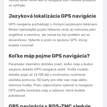
vo výhľade.
Jazyková lokalizácia GPS navigácie
GPS navigácie prichádzajú s rôznymi jazykovými lokáciami.
Medzi najčastejšie jazyky hlásenia cesty aj rozhrania patrí
angličtina a nemčina, ale nemal by byť problém ani so
slovenčinou. Vyberte si preto tú správnu GPS, ktorej
budete rozumieť.
Koľko máp pojme GPS navigácia?
Parameter interného úložiska značí, koľko máp a bodov
záujmov dokáže GPS navigácia uložiť. Podľa modelu
dokáže pojať až 16 GB dát s možnosťou rozšírenia
úložiska pomocou SD karty pre ešte viac máp alebo
dokonca hudby. Preto odporúčame vyberať si navigácie
GPS podľa množstva máp a súborov, ktoré budete
potrebovať.
GPS navigácia s RDS-TMC sleduje