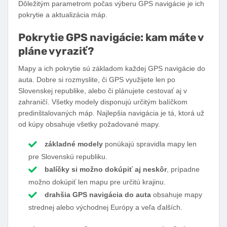
Dôležitým parametrom počas výberu GPS navigácie je ich
pokrytie a aktualizácia máp.
Pokrytie GPS navigácie: kam máte v
pláne vyraziť?
Mapy a ich pokrytie sú základom každej GPS navigácie do
auta. Dobre si rozmyslite, či GPS využijete len po
Slovenskej republike, alebo či plánujete cestovať aj v
zahraničí. Všetky modely disponujú určitým balíčkom
predinštalovaných máp. Najlepšia navigácia je tá, ktorá už
od kúpy obsahuje všetky požadované mapy.
základné modely
ponúkajú spravidla mapy len
pre Slovenskú republiku.
balíčky si možno dokúpiť aj neskôr
, prípadne
možno dokúpiť len mapu pre určitú krajinu.
drahšia GPS navigácia do auta
obsahuje mapy
strednej alebo východnej Európy a veľa ďalších.