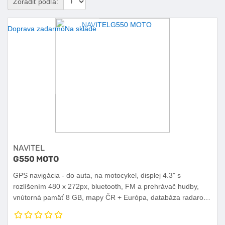
Zoradiť podľa:
Doprava zadarmo
Na sklade
NAVITEL
G550 MOTO
GPS navigácia - do auta, na motocykel, displej 4.3" s
rozlíšením 480 x 272px, bluetooth, FM a prehrávač hudby,
vnútorná pamäť 8 GB, mapy ČR + Európa, databáza radarov,
dotykový displej, doživotná aktualizácia máp cez počítač, jazyk
rozhrania čeština, angličtina, slovenčina.