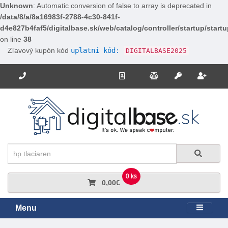
Unknown
: Automatic conversion of false to array is deprecated in
/data/8/a/8a16983f-2788-4c30-841f-
d4e827b4faf5/digitalbase.sk/web/catalog/controller/startup/start
on line
38
Zľavový kupón kód
uplatní kód:
DIGITALBASE2025
Potrebujete poradiť? Zavolajte nám.
+421 910 663 778
Kontakt
Porovnanie
Regi
Prihlásiť sa
Hľadať
Hľadať
0 ks
0,00€
Menu
Rozbali