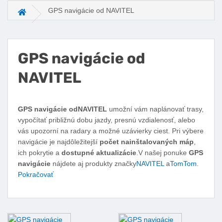
GPS navigácie od NAVITEL
Hlavná stránka
GPS navigácie od
NAVITEL
Facebook
Twitter
Pinterest
LinkedIn
Tumblr
reddit
GPS navigácie odNAVITEL
umožní vám naplánovať trasy,
vypočítať približnú dobu jazdy, presnú vzdialenosť, alebo
vás upozorní na radary a možné uzávierky ciest. Pri výbere
navigácie je najdôležitejší
počet nainštalovaných máp
,
ich pokrytie a
dostupné aktualizácie
.V našej ponuke
GPS
navigácie
nájdete aj produkty značky
NAVITEL
a
TomTom
.
Pokračovať
Podkategórie GPS navigácie