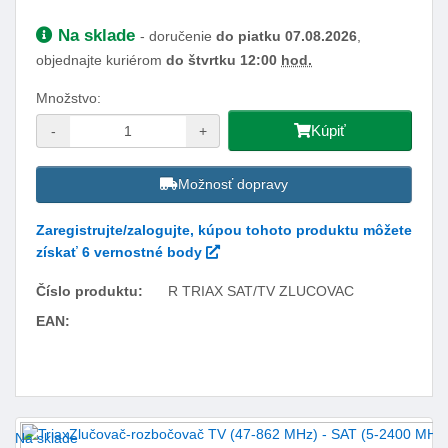
Dostupnosť:
Na sklade
- doručenie
do piatku 07.08.2026
,
objednajte kuriérom
do štvrtku 12:00
hod.
Množstvo:
Kúpiť
-
+
Možnosť dopravy
Zaregistrujte/zalogujte, kúpou tohoto produktu môžete
získať 6 vernostné body
Číslo produktu:
R TRIAX SAT/TV ZLUCOVAC
EAN:
Facebook
Twitter
Pinterest
LinkedIn
Tumblr
reddit
Na sklade