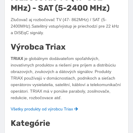
MHz) - SAT (5-2400 MHz)
Zlučovač aj rozbočovač TV (47- 862MHz) / SAT (5-
2400MHz).Satelitný vstup/výstup je priechodzí pre 22 kHz
a DiSEqC signály.
Výrobca Triax
TRIAX
je globálnym dodávateľom spoľahlivých,
inovatívnych produktov a riešení pre príjem a distribúciu
obrazových, zvukových a dátových signálov. Produkty
TRIAX používajú v domácnostiach, podnikoch a sieťach
operátorov vysielatelia, satelitní, kábloví a telekomunikační
operátori. TRIAX má v ponúke paraboly, zosilnovače,
redukcie, rozbočovace atď.
Všetky produkty od výrobcu Triax
Kategórie