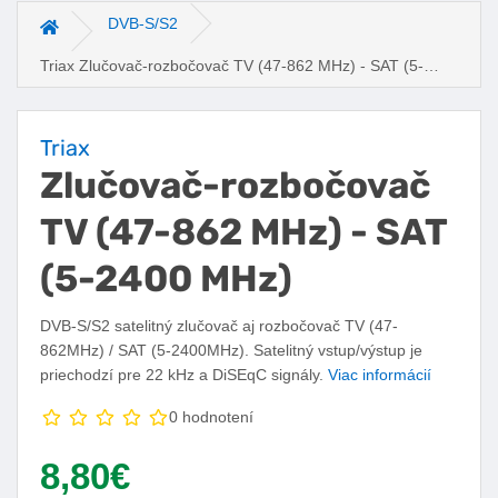
DVB-S/S2
Hlavná stránka
Triax Zlučovač-rozbočovač TV (47-862 MHz) - SAT (5-
2400 MHz)
Triax
Zlučovač-rozbočovač
TV (47-862 MHz) - SAT
(5-2400 MHz)
DVB-S/S2 satelitný zlučovač aj rozbočovač TV (47-
862MHz) / SAT (5-2400MHz). Satelitný vstup/výstup je
priechodzí pre 22 kHz a DiSEqC signály.
Viac informácií
0 hodnotení
Vaša cena:
8,80€