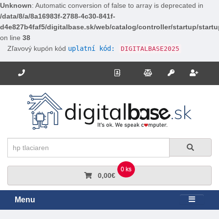
Unknown
: Automatic conversion of false to array is deprecated in
/data/8/a/8a16983f-2788-4c30-841f-
d4e827b4faf5/digitalbase.sk/web/catalog/controller/startup/start
on line
38
Zľavový kupón kód
uplatní kód:
DIGITALBASE2025
Potrebujete poradiť? Zavolajte nám.
+421 910 663 778
Kontakt
Porovnanie
Regi
Prihlásiť sa
Hľadať
Hľadať
0 ks
0,00€
Menu
Rozbali