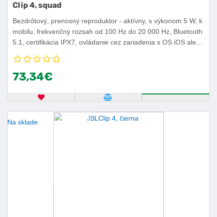
Clip 4, squad
Bezdrôtový, prenosný reproduktor - aktívny, s výkonom 5 W, k
mobilu, frekvenčný rozsah od 100 Hz do 20 000 Hz, Bluetooth
5.1, certifikácia IPX7, ovládanie cez zariadenia s OS iOS alebo
Android, výdrž batérie 10 h.
73,34€
OBĽÚBENÝ PRODUKT
POROVNAŤ PRODUKT
KÚPIŤ
Na sklade