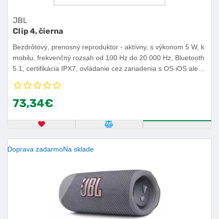
JBL
Clip 4, čierna
Bezdrôtový, prenosný reproduktor - aktívny, s výkonom 5 W, k
mobilu, frekvenčný rozsah od 100 Hz do 20 000 Hz, Bluetooth
5.1, certifikácia IPX7, ovládanie cez zariadenia s OS iOS alebo
Android, výdrž batérie 10 h.
73,34€
OBĽÚBENÝ PRODUKT
POROVNAŤ PRODUKT
KÚPIŤ
Doprava zadarmo
Na sklade