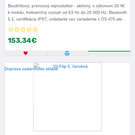
Bezdrôtový, prenosný reproduktor - aktívny, s výkonom 20 W,
k mobilu, frekvenčný rozsah od 63 Hz do 20 000 Hz, Bluetooth
5.1, certifikácia IPX7, ovládanie cez zariadenia s OS iOS alebo
Android, výdrž batérie 12 h.
153,34€
OBĽÚBENÝ PRODUKT
POROVNAŤ PRODUKT
KÚPIŤ
Doprava zadarmo
Na sklade