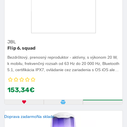
JBL
Flip 6, squad
Bezdrôtový, prenosný reproduktor - aktívny, s výkonom 20 W,
k mobilu, frekvenčný rozsah od 63 Hz do 20 000 Hz, Bluetooth
5.1, certifikácia IPX7, ovládanie cez zariadenia s OS iOS alebo
Android, výdrž batérie 12 h.
153,34€
OBĽÚBENÝ PRODUKT
POROVNAŤ PRODUKT
KÚPIŤ
Doprava zadarmo
Na sklade