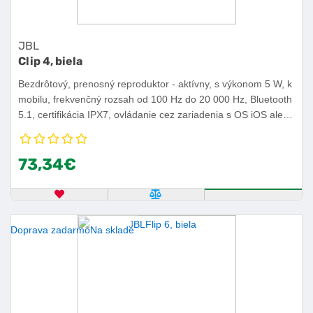
JBL
Clip 4, biela
Bezdrôtový, prenosný reproduktor - aktívny, s výkonom 5 W, k
mobilu, frekvenčný rozsah od 100 Hz do 20 000 Hz, Bluetooth
5.1, certifikácia IPX7, ovládanie cez zariadenia s OS iOS alebo
Android, výdrž batérie 10 h.
73,34€
OBĽÚBENÝ PRODUKT
POROVNAŤ PRODUKT
KÚPIŤ
Doprava zadarmo
Na sklade