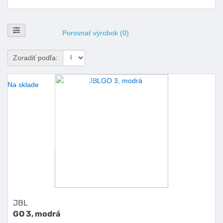
Zobraziť filtre
Porovnať výrobok (0)
Zoradiť podľa:
Na sklade
JBL
GO 3, modrá