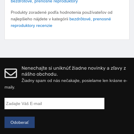
bezdrôtové, prenosné reproduktory
Produkty zoradené podľa hodnotenia používateľov od
najlepšieho nájdete v kategórii
bezdrôtové, prenosné
reproduktory recenzie
Nenechajte si uniknúť žiadne novinky a zľavy z
nášho obchodu.
Žiadny spam od nás nečakajte, posielame len krásne e-
maily.