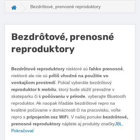
Bezdrôtové, prenosné reproduktory
Hlavná stránka
Bezdrôtové, prenosné
reproduktory
Facebook
Twitter
Pinterest
LinkedIn
Tumblr
reddit
Bezdrôtové reproduktory
niektoré sú
ľahko prenosné
,
niektoré ale nie sú
príliš vhodné na použitie vo
vonkajšom prostredí
. Pokiaľ vyberáte bezdrôtový
reproduktor k mobilu
, ktorý bude slúžiť prevažne v
skateparku či k
počúvaniu v prírode
, vyberajte Bluetooth
reproduktor. Ak naopak hľadáte bezdrôtové repro na
kvalitné počúvanie v domácnosti či na pracovisku, voľte
repro s
pripojením cez WiFi
. V našej ponuke
bezdrôtové,
prenosné reproduktory
nájdete aj produkty značky
JBL
.
Pokračovať