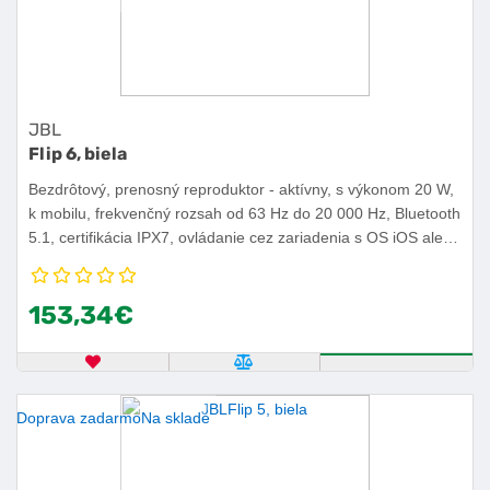
JBL
Flip 6, biela
Bezdrôtový, prenosný reproduktor - aktívny, s výkonom 20 W,
k mobilu, frekvenčný rozsah od 63 Hz do 20 000 Hz, Bluetooth
5.1, certifikácia IPX7, ovládanie cez zariadenia s OS iOS alebo
Android, výdrž batérie 12 h.
153,34€
OBĽÚBENÝ PRODUKT
POROVNAŤ PRODUKT
KÚPIŤ
Doprava zadarmo
Na sklade