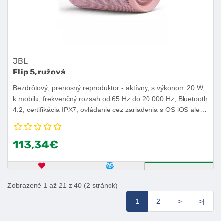
JBL
Flip 5, ružová
Bezdrôtový, prenosný reproduktor - aktívny, s výkonom 20 W,
k mobilu, frekvenčný rozsah od 65 Hz do 20 000 Hz, Bluetooth
4.2, certifikácia IPX7, ovládanie cez zariadenia s OS iOS alebo
Android, výdrž batérie 12 h.
113,34€
OBĽÚBENÝ PRODUKT
POROVNAŤ PRODUKT
KÚPIŤ
Zobrazené 1 až 21 z 40 (2 stránok)
1
2
>
>|