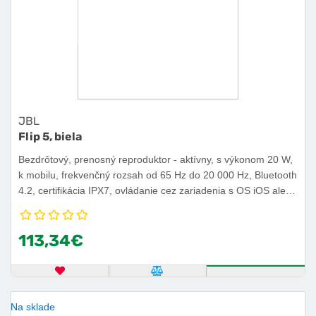
JBL
Flip 5, biela
Bezdrôtový, prenosný reproduktor - aktívny, s výkonom 20 W,
k mobilu, frekvenčný rozsah od 65 Hz do 20 000 Hz, Bluetooth
4.2, certifikácia IPX7, ovládanie cez zariadenia s OS iOS alebo
Android, výdrž batérie 12 h.
113,34€
OBĽÚBENÝ PRODUKT
POROVNAŤ PRODUKT
KÚPIŤ
Na sklade