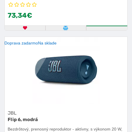
Android, výdrž batérie 10 h.
73,34€
OBĽÚBENÝ PRODUKT
POROVNAŤ PRODUKT
KÚPIŤ
Doprava zadarmo
Na sklade
JBL
Flip 6, modrá
Bezdrôtový, prenosný reproduktor - aktívny, s výkonom 20 W,