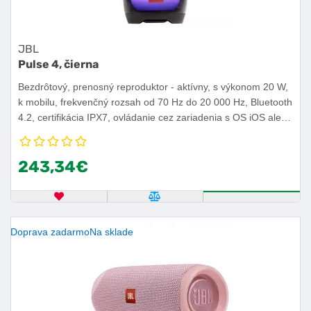
JBL
Pulse 4, čierna
Bezdrôtový, prenosný reproduktor - aktívny, s výkonom 20 W,
k mobilu, frekvenčný rozsah od 70 Hz do 20 000 Hz, Bluetooth
4.2, certifikácia IPX7, ovládanie cez zariadenia s OS iOS alebo
Android, výdrž batérie 12 h.
243,34€
OBĽÚBENÝ PRODUKT
POROVNAŤ PRODUKT
KÚPIŤ
Doprava zadarmo
Na sklade