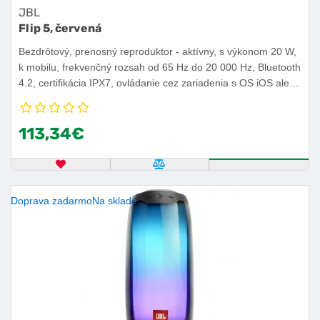
JBL
Flip 5, červená
Bezdrôtový, prenosný reproduktor - aktívny, s výkonom 20 W,
k mobilu, frekvenčný rozsah od 65 Hz do 20 000 Hz, Bluetooth
4.2, certifikácia IPX7, ovládanie cez zariadenia s OS iOS alebo
Android, výdrž batérie 12 h.
113,34€
OBĽÚBENÝ PRODUKT
POROVNAŤ PRODUKT
KÚPIŤ
Doprava zadarmo
Na sklade