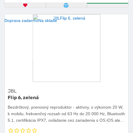
OBĽÚBENÝ PRODUKT
POROVNAŤ PRODUKT
KÚPIŤ
Doprava zadarmo
Na sklade
JBL
Flip 6, zelená
Bezdrôtový, prenosný reproduktor - aktívny, s výkonom 20 W,
k mobilu, frekvenčný rozsah od 63 Hz do 20 000 Hz, Bluetooth
5.1, certifikácia IPX7, ovládanie cez zariadenia s OS iOS alebo
Android, výdrž batérie 12 h.