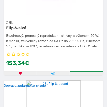
JBL
Flip 6, sivá
Bezdrôtový, prenosný reproduktor - aktívny, s výkonom 20 W,
k mobilu, frekvenčný rozsah od 63 Hz do 20 000 Hz, Bluetooth
5.1, certifikácia IPX7, ovládanie cez zariadenia s OS iOS alebo
Android, výdrž batérie 12 h.
153,34€
OBĽÚBENÝ PRODUKT
POROVNAŤ PRODUKT
KÚPIŤ
Doprava zadarmo
Na sklade