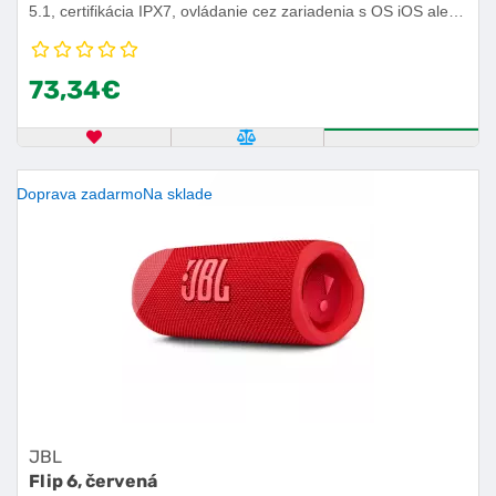
5.1, certifikácia IPX7, ovládanie cez zariadenia s OS iOS alebo
Android, výdrž batérie 10 h.
73,34€
OBĽÚBENÝ PRODUKT
POROVNAŤ PRODUKT
KÚPIŤ
Doprava zadarmo
Na sklade
JBL
Flip 6, červená