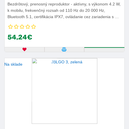
Bezdrôtový, prenosný reproduktor - aktívny, s výkonom 4.2 W,
k mobilu, frekvenčný rozsah od 110 Hz do 20 000 Hz,
Bluetooth 5.1, certifikácia IPX7, ovládanie cez zariadenia s OS
iOS alebo Android, výdrž batérie 5 h.
54,24€
OBĽÚBENÝ PRODUKT
POROVNAŤ PRODUKT
KÚPIŤ
Na sklade