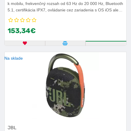
k mobilu, frekvenčný rozsah od 63 Hz do 20 000 Hz, Bluetooth
5.1, certifikácia IPX7, ovládanie cez zariadenia s OS iOS alebo
Android, výdrž batérie 12 h.
153,34€
OBĽÚBENÝ PRODUKT
POROVNAŤ PRODUKT
KÚPIŤ
Na sklade
JBL