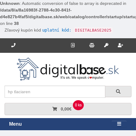
Unknown
: Automatic conversion of false to array is deprecated in
/data/8/a/8a16983f-2788-4c30-841f-
d4e827b4faf5/digitalbase.sk/web/catalog/controller/startup/start
on line
38
Zľavový kupón kód
uplatní kód:
DIGITALBASE2025
Potrebujete poradiť? Zavolajte nám.
+421 910 663 778
Kontakt
Porovnanie
Regi
Prihlásiť sa
Hľadať
Hľadať
0 ks
0,00€
Menu
Rozbali