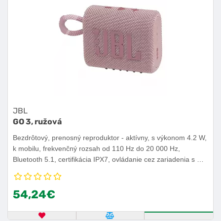
JBL
GO 3, ružová
Bezdrôtový, prenosný reproduktor - aktívny, s výkonom 4.2 W,
k mobilu, frekvenčný rozsah od 110 Hz do 20 000 Hz,
Bluetooth 5.1, certifikácia IPX7, ovládanie cez zariadenia s OS
iOS alebo Android, výdrž batérie 5 h.
54,24€
OBĽÚBENÝ PRODUKT
POROVNAŤ PRODUKT
KÚPIŤ