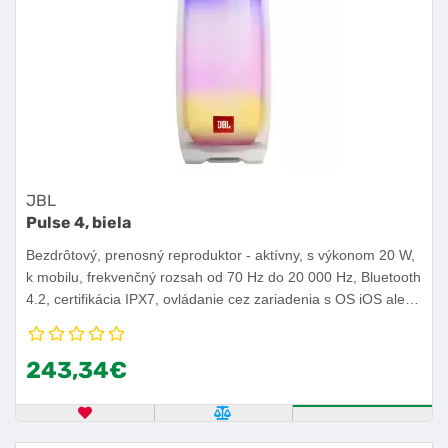
JBL
Pulse 4, biela
Bezdrôtový, prenosný reproduktor - aktívny, s výkonom 20 W,
k mobilu, frekvenčný rozsah od 70 Hz do 20 000 Hz, Bluetooth
4.2, certifikácia IPX7, ovládanie cez zariadenia s OS iOS alebo
Android, výdrž batérie 12 h.
243,34€
OBĽÚBENÝ PRODUKT
POROVNAŤ PRODUKT
KÚPIŤ