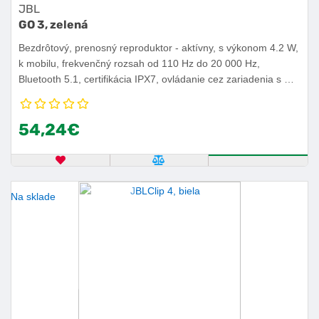
JBL
GO 3, zelená
Bezdrôtový, prenosný reproduktor - aktívny, s výkonom 4.2 W,
k mobilu, frekvenčný rozsah od 110 Hz do 20 000 Hz,
Bluetooth 5.1, certifikácia IPX7, ovládanie cez zariadenia s OS
iOS alebo Android, výdrž batérie 5 h.
54,24€
OBĽÚBENÝ PRODUKT
POROVNAŤ PRODUKT
KÚPIŤ
Na sklade