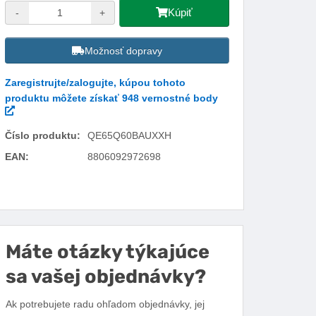
Kúpiť
-
+
Možnosť dopravy
Zaregistrujte/zalogujte, kúpou tohoto
produktu môžete získať 948 vernostné body
Číslo produktu:
QE65Q60BAUXXH
EAN:
8806092972698
Facebook
Twitter
Pinterest
LinkedIn
Tumblr
reddit
Máte otázky týkajúce
sa vašej objednávky?
Ak potrebujete radu ohľadom objednávky, jej