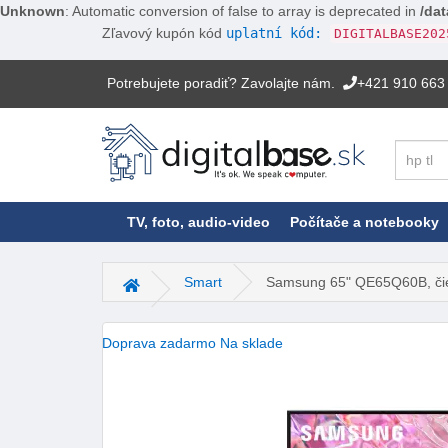
Unknown
: Automatic conversion of false to array is deprecated in
/dat
Zľavový kupón kód
uplatní kód:
DIGITALBASE202
Potrebujete poradiť? Zavolajte nám.
+421 910 663
Hľadať
TV, foto, audio-video
Počítače a notebooky
Smart
Samsung 65" QE65Q60B, či
Hlavná stránka
Doprava zadarmo
Na sklade