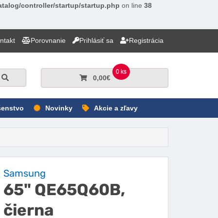
talog/controller/startup/startup.php
on line
38
ntakt
Porovnanie
Prihlásiť sa
Registrácia
0 ks
Hľadať
0,00€
šenstvo
Novinky
Akcie a zľavy
Samsung
65" QE65Q60B,
čierna