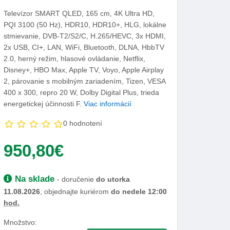
Televízor SMART QLED, 165 cm, 4K Ultra HD,
PQI 3100 (50 Hz), HDR10, HDR10+, HLG, lokálne
stmievanie, DVB-T2/S2/C, H.265/HEVC, 3x HDMI,
2x USB, CI+, LAN, WiFi, Bluetooth, DLNA, HbbTV
2.0, herný režim, hlasové ovládanie, Netflix,
Disney+, HBO Max, Apple TV, Voyo, Apple Airplay
2, párovanie s mobilným zariadením, Tizen, VESA
400 x 300, repro 20 W, Dolby Digital Plus, trieda
energetickej účinnosti F.
Viac informácií
0 hodnotení
Vaša cena:
950,80€
Dostupnosť:
Na sklade
- doručenie
do utorka
11.08.2026
, objednajte kuriérom
do nedele 12:00
hod.
Množstvo: