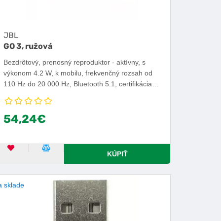
JBL
GO 3, ružová
Bezdrôtový, prenosný reproduktor - aktívny, s
výkonom 4.2 W, k mobilu, frekvenčný rozsah od
110 Hz do 20 000 Hz, Bluetooth 5.1, certifikácia
IPX7, ovládanie cez zariadenia s OS iOS alebo
Android, výdrž batérie 5 h.
54,24€
OBĽÚBENÝ PRODUKT
POROVNAŤ PRODUKT
KÚPIŤ
 sklade