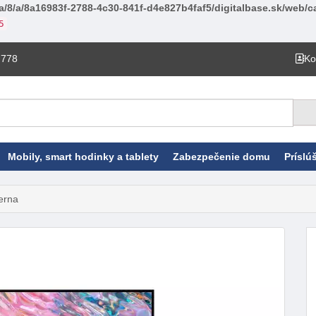
a/8/a/8a16983f-2788-4c30-841f-d4e827b4faf5/digitalbase.sk/web/ca
5
 778
Ko
Mobily, smart hodinky a tablety
Zabezpečenie domu
Príslú
erna