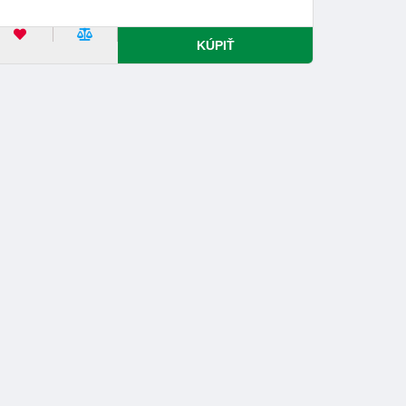
OBĽÚBENÝ PRODUKT
POROVNAŤ PRODUKT
KÚPIŤ