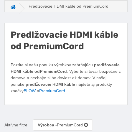
Predlžovacie HDMI káble od PremiumCord
Hlavná stránka
Predlžovacie HDMI káble
od PremiumCord
Facebook
Twitter
Pinterest
LinkedIn
Tumblr
reddit
Pozrite si našu ponuku výrobkov zahrňajúcu
predlžovacie
HDMI káble odPremiumCord
. Vyberte si tovar bezpečne z
domova a nechajte si ho doviezť až domov. V našej
ponuke
predlžovacie HDMI káble
nájdete aj produkty
značky
BLOW
a
PremiumCord
.
Aktívne filtre:
Výrobca
-PremiumCord