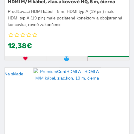
HDMI M/M kábel, zlac.a kovové HQ, 5 m, čierna
Predlžovací HDMI kábel - 5 m, HDMI typ A (19 pin) male -
HDMI typ A (19 pin) male pozlátené konektory a obojstranná
koncovka, rovné zakončenie.
12,38€
OBĽÚBENÝ PRODUKT
POROVNAŤ PRODUKT
KÚPIŤ
Na sklade