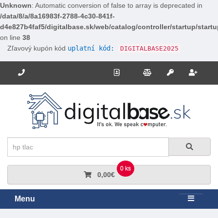
Unknown
: Automatic conversion of false to array is deprecated in
/data/8/a/8a16983f-2788-4c30-841f-
d4e827b4faf5/digitalbase.sk/web/catalog/controller/startup/start
on line
38
Zľavový kupón kód
uplatní kód:
DIGITALBASE2025
Potrebujete poradiť? Zavolajte nám.
+421 910 663 778
Kontakt
Porovnanie
Regi
Prihlásiť sa
Hľadať
Hľadať
0 ks
0,00€
Menu
Rozbali