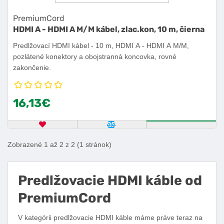
PremiumCord
HDMI A - HDMI A M/M kábel, zlac.kon, 10 m, čierna
Predlžovací HDMI kábel - 10 m, HDMI A - HDMI A M/M,
pozlátené konektory a obojstranná koncovka, rovné
zakončenie.
16,13€
OBĽÚBENÝ PRODUKT
POROVNAŤ PRODUKT
KÚPIŤ
Zobrazené 1 až 2 z 2 (1 stránok)
Predlžovacie HDMI káble od
PremiumCord
V kategórii predlžovacie HDMI káble máme práve teraz na