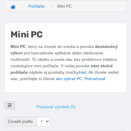
Počítače
Mini PC
Hlavná stránka
Mini PC
Facebook
Twitter
Pinterest
LinkedIn
Tumblr
reddit
Mini PC
, ktorý sa zmestí do vrecka a ponúka
dostatočný
výkon
pre kancelárske aplikácie alebo sledovanie
multimédií. To všetko a oveľa viac bez problémov zvládnu
nasledujúce mini počítače. V našej ponuke
mini stolné
počítače
nájdete aj produkty značky
Intel
. Ak chcete vedieť
viac, prečítajte si článok
ako vybrať PC
.
Pokračovať
Zobraziť filtre
Porovnať výrobok (0)
Zoradiť podľa: