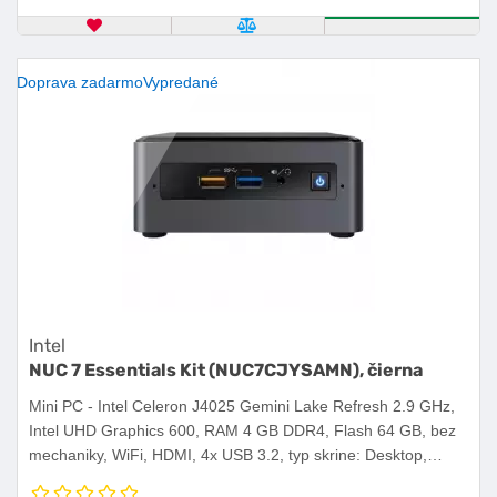
OBĽÚBENÝ PRODUKT
POROVNAŤ PRODUKT
KÚPIŤ
Doprava zadarmo
Vypredané
Intel
NUC 7 Essentials Kit (NUC7CJYSAMN), čierna
Mini PC - Intel Celeron J4025 Gemini Lake Refresh 2.9 GHz,
Intel UHD Graphics 600, RAM 4 GB DDR4, Flash 64 GB, bez
mechaniky, WiFi, HDMI, 4x USB 3.2, typ skrine: Desktop,
Windows 10 Home.