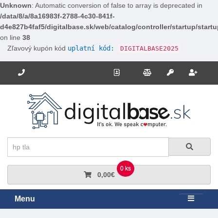
Unknown
: Automatic conversion of false to array is deprecated in
/data/8/a/8a16983f-2788-4c30-841f-
d4e827b4faf5/digitalbase.sk/web/catalog/controller/startup/start
on line
38
Zľavový kupón kód
uplatní kód:
DIGITALBASE2025
Potrebujete poradiť? Zavolajte nám.
+421 910 663 778
Kontakt
Porovnanie
Regi
Prihlásiť sa
Hľadať
Hľadať
0 ks
0,00€
Menu
Rozbali