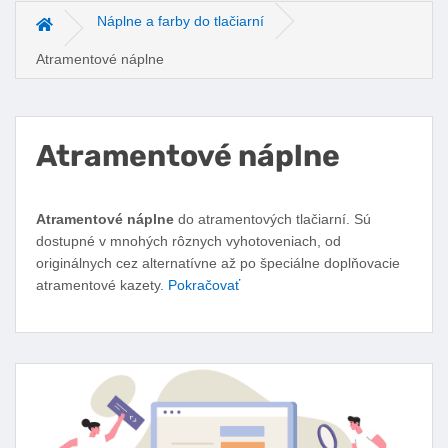
Náplne a farby do tlačiarní
Hlavná stránka
Atramentové náplne
Atramentové náplne
Facebook
Twitter
Pinterest
LinkedIn
Tumblr
reddit
Atramentové náplne
do atramentových tlačiarní. Sú
dostupné v mnohých rôznych vyhotoveniach, od
originálnych cez alternatívne až po špeciálne doplňovacie
atramentové kazety.
Pokračovať