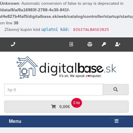
Unknown
: Automatic conversion of false to array is deprecated in
/data/8/a/8a16983f-2788-4c30-841f-
d4e827b4faf5/digitalbase.sk/web/catalog/controller/startup/start
on line
38
Zľavový kupón kód
uplatní kód:
DIGITALBASE2025
Potrebujete poradiť? Zavolajte nám.
+421 910 663 778
Kontakt
Porovnanie
Regi
Prihlásiť sa
Hľadať
Hľadať
0 ks
0,00€
Menu
Rozbali