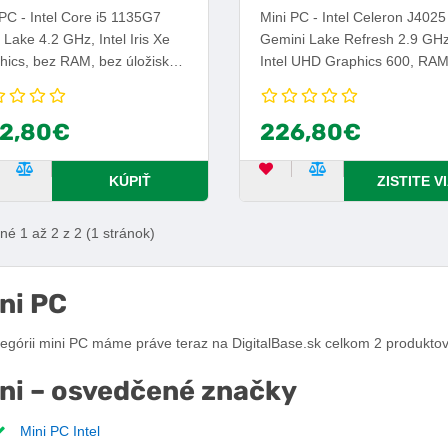
PC - Intel Core i5 1135G7
Mini PC - Intel Celeron J4025
 Lake 4.2 GHz, Intel Iris Xe
Gemini Lake Refresh 2.9 GHz
hics, bez RAM, bez úložiska,
Intel UHD Graphics 600, RAM
mechaniky, WiFi, HDMI a
GB DDR4, Flash 64 GB, bez
C, 3x USB 3.2, 1x USB 2.0,
mechaniky, WiFi, HDMI, 4x 
2,80€
226,80€
krine: Mini ITX, Bez OS.
3.2, typ skrine: Desktop, Wi
10 Home.
ĽÚBENÝ PRODUKT
POROVNAŤ PRODUKT
OBĽÚBENÝ PRODUKT
POROVNAŤ PRO
KÚPIŤ
ZISTITE V
é 1 až 2 z 2 (1 stránok)
ni PC
tegórii mini PC máme práve teraz na DigitalBase.sk celkom 2 produktov
ni – osvedčené značky
Mini PC Intel