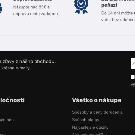
peňazí
Nákupte nad 99€ a
Do 14 dní môžte 
dopravu máte zadarmo.
vrátiť bez udania
a zľavy z nášho obchodu.
 krásne e-maily.
vy
ločnosti
Všetko o nákupe
Spôsoby a ceny doručenia
jte nás
Spôsob platby
Najčastejšie otázky
áca
Ako nakupovať?