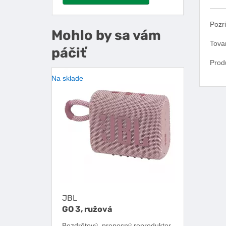
Pozri
Mohlo by sa vám
Tova
páčiť
Prod
Na sklade
JBL
GO 3, ružová
Bezdrôtový, prenosný reproduktor