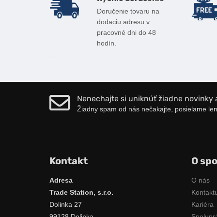
Výhody nákupu u nás
Doručenie tovaru na
dodaciu adresu v
pracovné dni do 48
hodín.
Nenechajte si uniknúť žiadne novinky 
Žiadny spam od nás nečakajte, posielame len
Kontakt
O spo
Adresa
O nás
Trade Station, s.r.o.
Kontaktu
Dolinka 27
Kariéra
99128 Dolinka
Spolupr