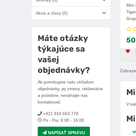
Novinky (0)
Mini 
Tiger
Akcie a zľavy (0)
Grap
bez 
USB-
Máte otázky
50
typ s
týkajúce sa
OB
vašej
objednávky?
Zobrazen
Ak potrebujete radu ohľadom
objednávky, jej zmeny, reklamácie
Mi
a podobne, neváhajte nás
kontaktovať.
V ka
+421 910 663 778
Mi
Po - Pia: 8:00 - 16:00
NAPÍSAŤ SPRÁVU