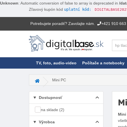
Unknown
: Automatic conversion of false to array is deprecated in
/dat
Zľavový kupón kód
uplatní kód:
DIGITALBASE202
Potrebujete poradiť? Zavolajte nám.
+421 910 663
Hľadať
TV, foto, audio-video
Počítače a notebooky
Mini PC
Hlavná stránka
Dostupnosť
Mi
na sklade (2)
Mini
všet
Výrobca
prod