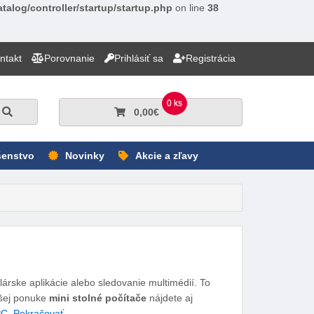
talog/controller/startup/startup.php
on line
38
ntakt
Porovnanie
Prihlásiť sa
Registrácia
0 ks
Hľadať
0,00€
šenstvo
Novinky
Akcie a zľavy
árske aplikácie alebo sledovanie multimédií. To
ašej ponuke
mini stolné počítače
nájdete aj
PC
.
Pokračovať