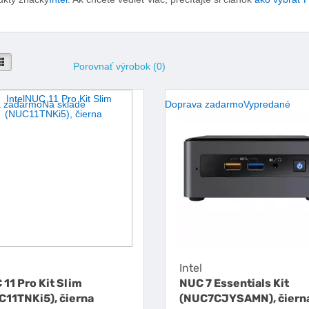
seba
Vedľa seba
Porovnať výrobok (0)
 zadarmo
Na sklade
Doprava zadarmo
Vypredané
l
Intel
11 Pro Kit Slim
NUC 7 Essentials Kit
C11TNKi5), čierna
(NUC7CJYSAMN), čiern