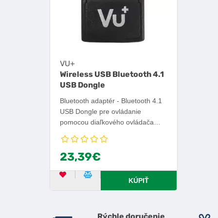
VU+
Wireless USB Bluetooth 4.1
USB Dongle
Bluetooth adaptér - Bluetooth 4.1
USB Dongle pre ovládanie
pomocou diaľkového ovládača
VU+ BT/IR.
23,39€
OBĽÚBENÝ PRODUKT
POROVNAŤ PRODUKT
KÚPIŤ
Rýchle doručenie