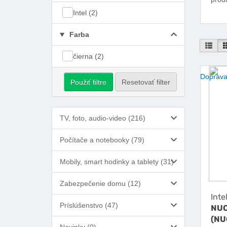
Intel (2)
Farba
Pod 
čierna (2)
Doprava
Použiť filtre
Resetovať filter
TV, foto, audio-video (216)
Počítače a notebooky (79)
Mobily, smart hodinky a tablety (31)
Zabezpečenie domu (12)
Inte
Príslúšenstvo (47)
NUC 
(NU