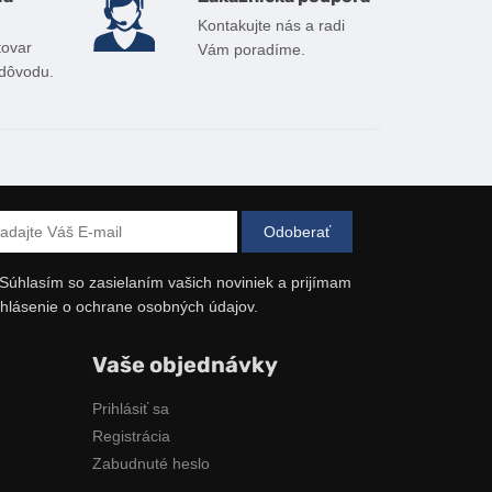
Kontakujte nás a radi
tovar
Vám poradíme.
 dôvodu.
Súhlasím so zasielaním vašich noviniek a prijímam
hlásenie o ochrane osobných údajov.
Vaše objednávky
Prihlásiť sa
Registrácia
Zabudnuté heslo