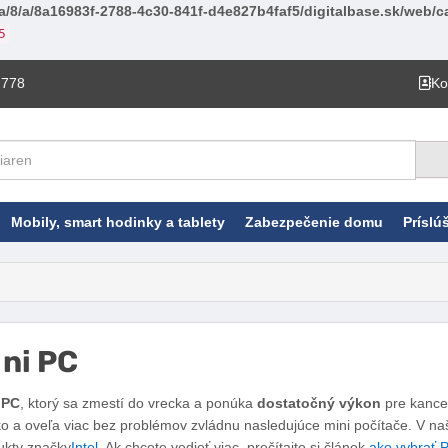
a/8/a/8a16983f-2788-4c30-841f-d4e827b4faf5/digitalbase.sk/web/ca
5
 778
Ko
Mobily, smart hodinky a tablety
Zabezpečenie domu
Príslú
ni PC
Facebook
Twitter
Pinterest
LinkedIn
Tumblr
reddit
 PC
, ktorý sa zmestí do vrecka a ponúka
dostatočný výkon
pre kancel
ko a oveľa viac bez problémov zvládnu nasledujúce mini počítače. V n
ukty značky
Intel
. Ak chcete vedieť viac, prečítajte si článok
ako vybrať 