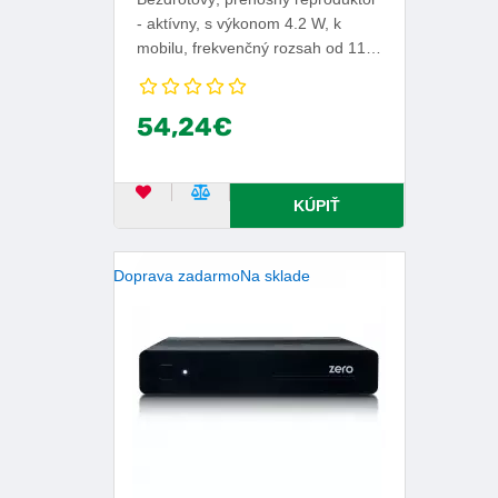
- aktívny, s výkonom 4.2 W, k
mobilu, frekvenčný rozsah od 110
Hz do 20 000 Hz, Bluetooth 5.1,
certifikácia IPX7, ovládanie cez
54,24€
zariadenia s OS iOS alebo
Android, výdrž batérie 5 h.
OBĽÚBENÝ PRODUKT
POROVNAŤ PRODUKT
KÚPIŤ
Doprava zadarmo
Na sklade