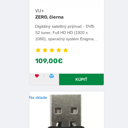
VU+
ZERO, čierna
Digitálný satelitný prijímač - DVB-
S2 tuner, Full HD HD (1920 x
1080), operačný systém Enigma,
čítačka kariet, HDMI, SCART,
USB, RS232, RJ-45.
109,00€
OBĽÚBENÝ PRODUKT
POROVNAŤ PRODUKT
KÚPIŤ
Na sklade