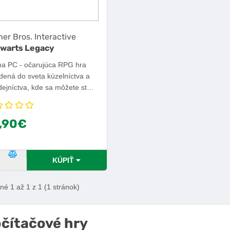
er Bros. Interactive
warts Legacy
na PC - očarujúca RPG hra
dená do sveta kúzelníctva a
ejníctva, kde sa môžete stať
entom v Hogwartskej škole
 a kúziel. Objavte tajomstvá
,90€
, naučte sa kúzla a ochráňte
lnícky svet pred temnými
i. Elektronická licencia,
forma: Steam, žáner:
ĽÚBENÝ PRODUKT
POROVNAŤ PRODUKT
KÚPIŤ
ntúry, RPG.
é 1 až 1 z 1 (1 stránok)
čítačové hry