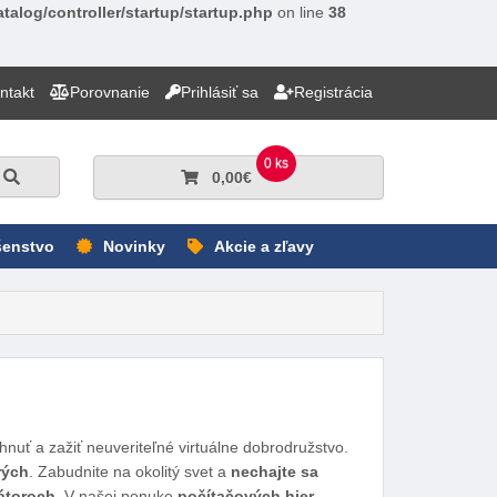
talog/controller/startup/startup.php
on line
38
ntakt
Porovnanie
Prihlásiť sa
Registrácia
0 ks
Hľadať
0,00€
šenstvo
Novinky
Akcie a zľavy
uť a zažiť neuveriteľné virtuálne dobrodružstvo.
rých
. Zabudnite na okolitý svet a
nechajte sa
átoroch
. V našej ponuke
počítačových hier