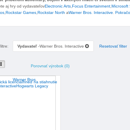
te aj hry od vydavateľov
Electronic Arts
,
Focus Entertainment
,
Microsoft 
ios
,
Rockstar Games
,
Rockstar North
a
Warner Bros. Interactive
.
Pokračo
iltre:
Vydavateľ
-Warner Bros. Interactive
Resetovať filter
seba
Vedľa seba
Porovnať výrobok (0)
ická licencia
Ihneď na stiahnutie