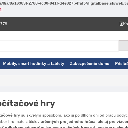
a/8/a/8a16983f-2788-4c30-841f-d4e827b4faf5/digitalbase.sk/web/ca
5
 778
Ko
Mobily, smart hodinky a tablety
Zabezpečenie domu
Príslú
čítačové hry
Facebook
Twitter
Pinterest
LinkedIn
Tumblr
reddit
tačové hry
sú skvelým spôsobom, ako si po dlhom dni od prácu oddýchn
ber hru máte z titulov
určených pre jedného hráča, ale aj pre viace
sť príbehom adventúry, bojom v akčných hrách či svetom v simul