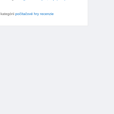
 kategórii
počítačové hry recenzie