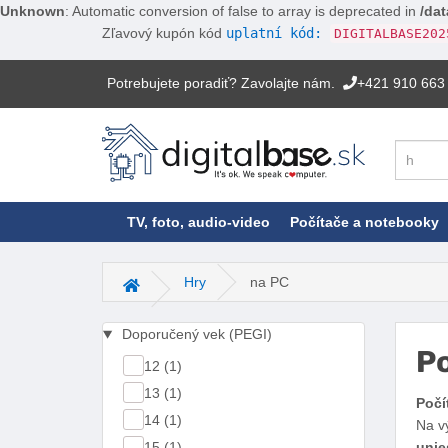
Unknown
: Automatic conversion of false to array is deprecated in
/dat
Zľavový kupón kód
uplatní kód:
DIGITALBASE202
Potrebujete poradiť? Zavolajte nám.
+421 910 663
Hľadať
TV, foto, audio-video
Počítače a notebooky
Hry
na PC
Hlavná stránka
Doporučený vek (PEGI)
Po
12 (1)
13 (1)
Počí
14 (1)
Na vý
15 (1)
unie