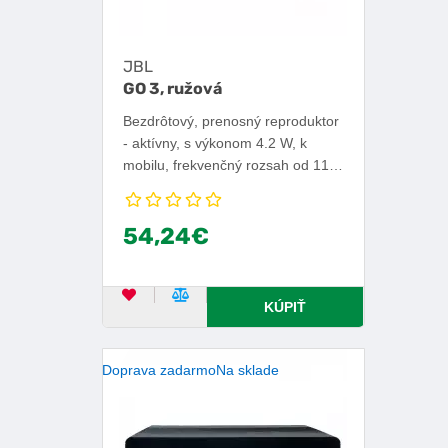
JBL
GO 3, ružová
Bezdrôtový, prenosný reproduktor
- aktívny, s výkonom 4.2 W, k
mobilu, frekvenčný rozsah od 110
Hz do 20 000 Hz, Bluetooth 5.1,
certifikácia IPX7, ovládanie cez
54,24€
zariadenia s OS iOS alebo
Android, výdrž batérie 5 h.
OBĽÚBENÝ PRODUKT
POROVNAŤ PRODUKT
KÚPIŤ
Doprava zadarmo
Na sklade