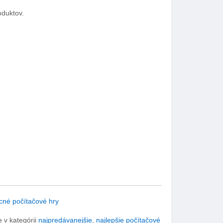
oduktov.
cné počítačové hry
 v kategórii
najpredávanejšie, najlepšie počítačové