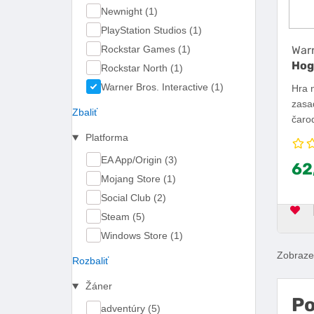
Newnight (1)
PlayStation Studios (1)
Rockstar Games (1)
Warn
Hog
Rockstar North (1)
Warner Bros. Interactive (1)
Hra 
zasa
Zbaliť
čarod
štud
Platforma
čarov
EA App/Origin (3)
62
školy
Mojang Store (1)
kúze
silam
Social Club (2)
plat
Steam (5)
OB
adve
Windows Store (1)
Zobrazen
Rozbaliť
Žáner
Po
adventúry (5)