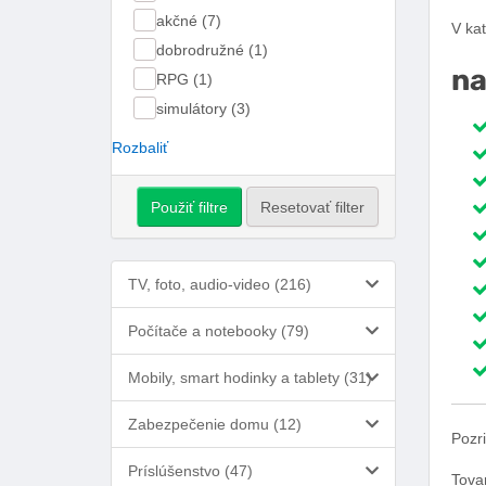
akčné (7)
V ka
dobrodružné (1)
na
RPG (1)
simulátory (3)
Rozbaliť
Použiť filtre
Resetovať filter
TV, foto, audio-video (216)
Počítače a notebooky (79)
Mobily, smart hodinky a tablety (31)
Zabezpečenie domu (12)
Pozri
Príslúšenstvo (47)
Tova