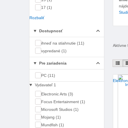
nájde
17 (1)
Stud
Rozbaliť
Dostupnosť
ihneď na stiahnutie (11)
Aktívne f
vypredané (1)
Pre zariadenia
Pod 
PC (11)
Elektron
Vydavateľ
1
Electronic Arts (3)
Focus Entertainment (1)
Microsoft Studios (1)
Mojang (1)
Mundfish (1)