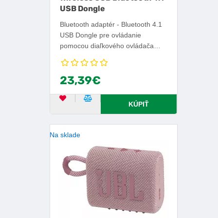
USB Dongle
Bluetooth adaptér - Bluetooth 4.1
USB Dongle pre ovládanie
pomocou diaľkového ovládača
VU+ BT/IR.
23,39€
OBĽÚBENÝ PRODUKT
POROVNAŤ PRODUKT
KÚPIŤ
Na sklade