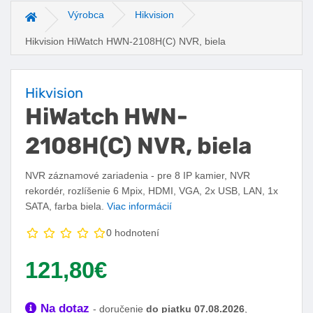
Výrobca
Hikvision
Hlavná stránka
Hikvision HiWatch HWN-2108H(C) NVR, biela
Hikvision
HiWatch HWN-
2108H(C) NVR, biela
NVR záznamové zariadenia - pre 8 IP kamier, NVR
rekordér, rozlíšenie 6 Mpix, HDMI, VGA, 2x USB, LAN, 1x
SATA, farba biela.
Viac informácií
0 hodnotení
Vaša cena:
121,80€
Dostupnosť:
Na dotaz
- doručenie
do piatku 07.08.2026
,