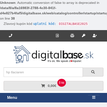
Unknown
: Automatic conversion of false to array is deprecated in
/data/8/a/8a16983f-2788-4c30-841f-
d4e827b4faf5/digitalbase.sk/web/catalog/controller/startup/start
on line
38
Zľavový kupón kód
uplatní kód:
DIGITALBASE2025
Potrebujete poradiť? Zavolajte nám.
+421 910 663 778
Kontakt
Porovnanie
Regi
Prihlásiť sa
Hľadať
Hľadať
0 ks
0,00€
Menu
Rozbali