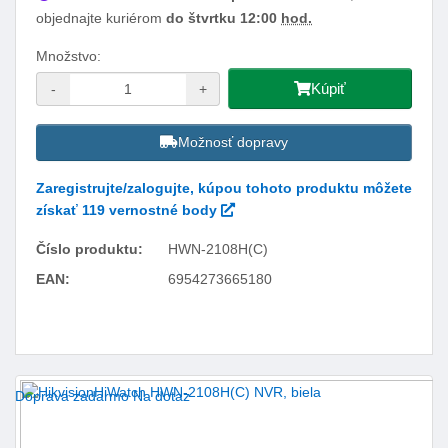
objednajte kuriérom
do štvrtku 12:00
hod.
Množstvo:
Kúpiť
-
+
Možnosť dopravy
Zaregistrujte/zalogujte, kúpou tohoto produktu môžete
získať 119 vernostné body
Číslo produktu:
HWN-2108H(C)
EAN:
6954273665180
Facebook
Twitter
Pinterest
LinkedIn
Tumblr
reddit
Doprava zadarmo
Na dotaz