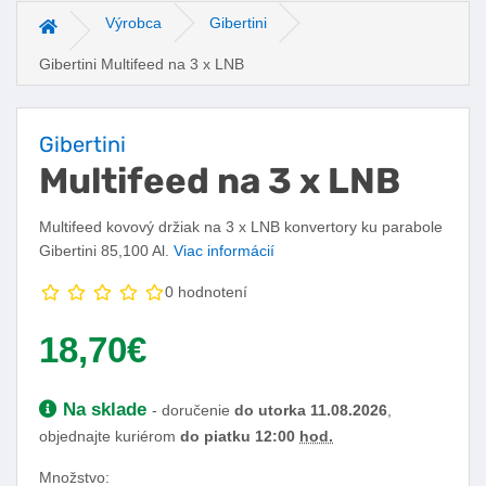
Výrobca
Gibertini
Hlavná stránka
Gibertini Multifeed na 3 x LNB
Gibertini
Multifeed na 3 x LNB
Multifeed kovový držiak na 3 x LNB konvertory ku parabole
Gibertini 85,100 Al.
Viac informácií
0 hodnotení
Vaša cena:
18,70€
Dostupnosť:
Na sklade
- doručenie
do utorka 11.08.2026
,
objednajte kuriérom
do piatku 12:00
hod.
Množstvo: