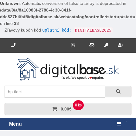
Unknown
: Automatic conversion of false to array is deprecated in
/data/8/a/8a16983f-2788-4c30-841f-
d4e827b4faf5/digitalbase.sk/web/catalog/controller/startup/start
on line
38
Zľavový kupón kód
uplatní kód:
DIGITALBASE2025
Potrebujete poradiť? Zavolajte nám.
+421 910 663 778
Kontakt
Porovnanie
Regi
Prihlásiť sa
Hľadať
Hľadať
0 ks
0,00€
Menu
Rozbali