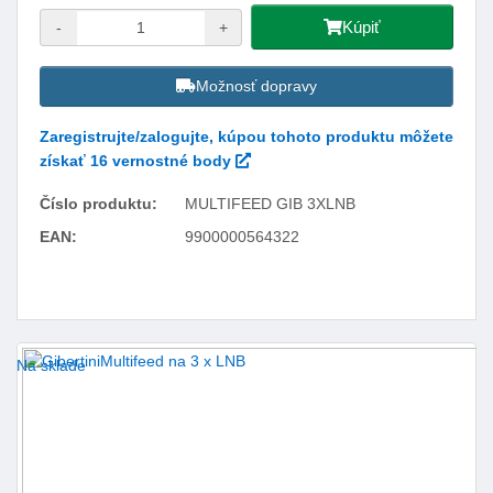
Kúpiť
-
+
Možnosť dopravy
Zaregistrujte/zalogujte, kúpou tohoto produktu môžete
získať 16 vernostné body
Číslo produktu:
MULTIFEED GIB 3XLNB
EAN:
9900000564322
Facebook
Twitter
Pinterest
LinkedIn
Tumblr
reddit
Na sklade