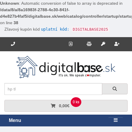
Unknown
: Automatic conversion of false to array is deprecated in
/data/8/a/8a16983f-2788-4c30-841f-
d4e827b4faf5/digitalbase.sk/web/catalog/controller/startup/start
on line
38
Zľavový kupón kód
uplatní kód:
DIGITALBASE2025
Potrebujete poradiť? Zavolajte nám.
+421 910 663 778
Kontakt
Porovnanie
Regi
Prihlásiť sa
Hľadať
Hľadať
0 ks
0,00€
Menu
Rozbali