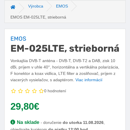
Výrobca
EMOS
Hlavná stránka
EMOS EM-025LTE, strieborná
EMOS
EM-025LTE, strieborná
Vonkajšia DVB-T anténa - DVB-T, DVB-T2 a DAB, zisk 10
dBi, príjem v uhle 40°, horizontálna a vertikálna polarizácia,
F konektor a koax vidlica, LTE filter a zosilňovač, príjem z
viacerých vysielačov, s adaptérom.
Viac informácií
0 hodnotení
Vaša cena:
29,80€
Dostupnosť:
Na sklade
- doručenie
do utorka 11.08.2026
,
objednajte kuriérom
do piatku 12:00
hod.