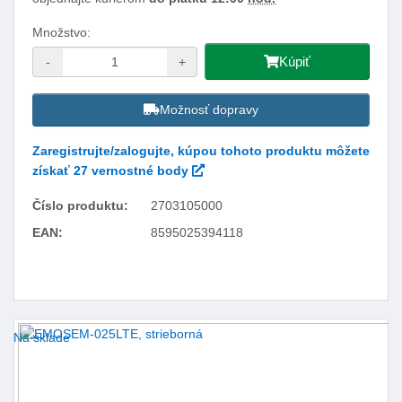
Množstvo:
Kúpiť
-
+
Možnosť dopravy
Zaregistrujte/zalogujte, kúpou tohoto produktu môžete
získať 27 vernostné body
Číslo produktu:
2703105000
EAN:
8595025394118
Facebook
Twitter
Pinterest
LinkedIn
Tumblr
reddit
Na sklade