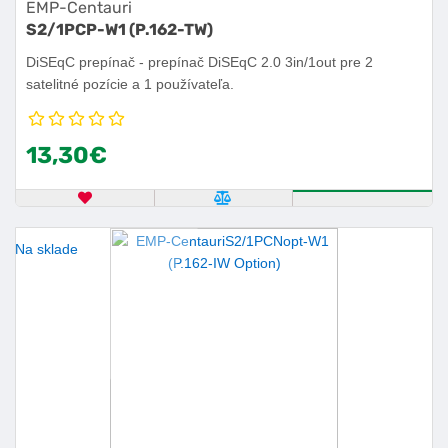
EMP-Centauri
S2/1PCP-W1 (P.162-TW)
DiSEqC prepínač - prepínač DiSEqC 2.0 3in/1out pre 2
satelitné pozície a 1 používateľa.
13,30€
OBĽÚBENÝ PRODUKT
POROVNAŤ PRODUKT
KÚPIŤ
Na sklade