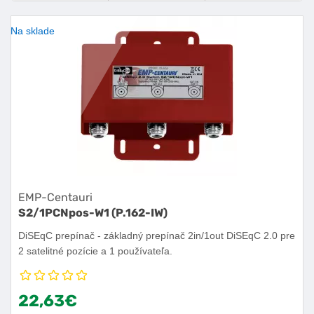
OBĽÚBENÝ PRODUKT
POROVNAŤ PRODUKT
KÚPIŤ
Na sklade
EMP-Centauri
S2/1PCNpos-W1 (P.162-IW)
DiSEqC prepínač - základný prepínač 2in/1out DiSEqC 2.0 pre
2 satelitné pozície a 1 používateľa.
22,63€