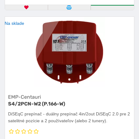
OBĽÚBENÝ PRODUKT
POROVNAŤ PRODUKT
KÚPIŤ
Na sklade
EMP-Centauri
S4/2PCN-W2 (P.166-W)
DiSEqC prepínač - duálny prepínač 4in/2out DiSEqC 2.0 pre 2
satelitné pozície a 2 používateľov (alebo 2 tunery).