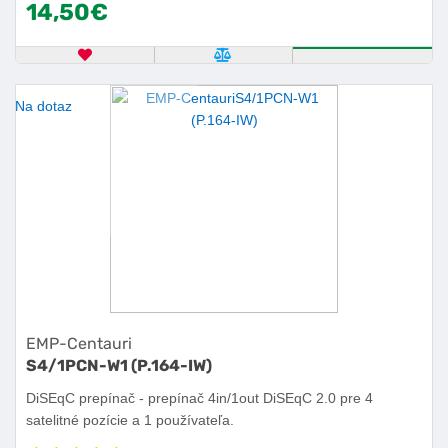
14,50€
OBĽÚBENÝ PRODUKT
POROVNAŤ PRODUKT
KÚPIŤ
Na dotaz
EMP-Centauri
S4/1PCN-W1 (P.164-IW)
DiSEqC prepínač - prepínač 4in/1out DiSEqC 2.0 pre 4
satelitné pozície a 1 používateľa.