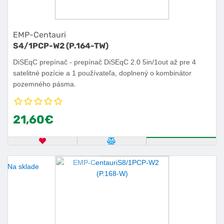
EMP-Centauri
S4/1PCP-W2 (P.164-TW)
DiSEqC prepínač - prepínač DiSEqC 2.0 5in/1out až pre 4
satelitné pozície a 1 používateľa, doplnený o kombinátor
pozemného pásma.
21,60€
OBĽÚBENÝ PRODUKT
POROVNAŤ PRODUKT
KÚPIŤ
Na sklade