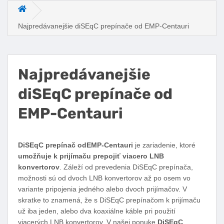
Hlavná stránka
Najpredávanejšie diSEqC prepínače od EMP-Centauri
Najpredávanejšie
diSEqC prepínače od
EMP-Centauri
Facebook
Twitter
Pinterest
LinkedIn
Tumblr
reddit
DiSEqC prepínač odEMP-Centauri
je zariadenie, ktoré
umožňuje k prijímaču prepojiť viacero LNB
konvertorov
. Záleží od prevedenia DiSEqC prepínača,
možnosti sú od dvoch LNB konvertorov až po osem vo
variante pripojenia jedného alebo dvoch prijímačov. V
skratke to znamená, že s DiSEqC prepínačom k prijímaču
už iba jeden, alebo dva koaxiálne káble pri použití
viacerých LNB konvertorov. V našej ponuke
DiSEqC