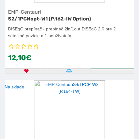
EMP-Centauri
S2/1PCNopt-W1 (P.162-IW Option)
DiSEqC prepínač - prepínač 2in/1out DiSEqC 2.0 pre 2
satelitné pozície a 1 používateľa.
12,10€
OBĽÚBENÝ PRODUKT
POROVNAŤ PRODUKT
KÚPIŤ
Na sklade