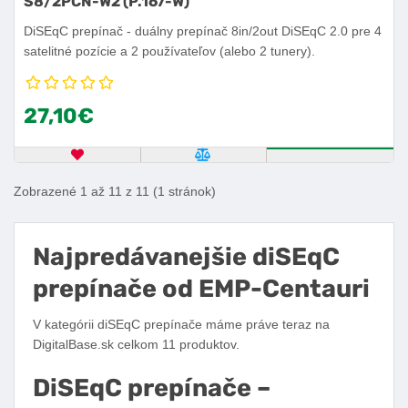
S8/2PCN-W2 (P.167-W)
DiSEqC prepínač - duálny prepínač 8in/2out DiSEqC 2.0 pre 4
satelitné pozície a 2 používateľov (alebo 2 tunery).
27,10€
OBĽÚBENÝ PRODUKT
POROVNAŤ PRODUKT
ZISTITE VIA
Zobrazené 1 až 11 z 11 (1 stránok)
Najpredávanejšie diSEqC
prepínače od EMP-Centauri
V kategórii diSEqC prepínače máme práve teraz na
DigitalBase.sk celkom 11 produktov.
DiSEqC prepínače –