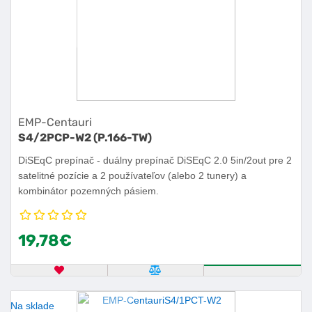
EMP-Centauri
S4/2PCP-W2 (P.166-TW)
DiSEqC prepínač - duálny prepínač DiSEqC 2.0 5in/2out pre 2
satelitné pozície a 2 používateľov (alebo 2 tunery) a
kombinátor pozemných pásiem.
19,78€
OBĽÚBENÝ PRODUKT
POROVNAŤ PRODUKT
KÚPIŤ
Na sklade