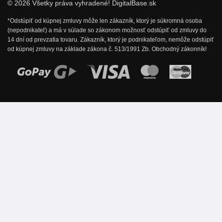
© 2026 Všetky práva vyhradené! DigitalBase.sk
*Odstúpiť od kúpnej zmluvy môže len zákazník, ktorý je súkromná osoba
(nepodnikateľ) a má v súlade so zákonom možnosť odstúpiť od zmluvy do
14 dní od prevzatia tovaru. Zákazník, ktorý je podnikateľom, nemôže odstúpiť
od kúpnej zmluvy na základe zákona č. 513/1991 Zb. Obchodný zákonník!
Možnosti online platby