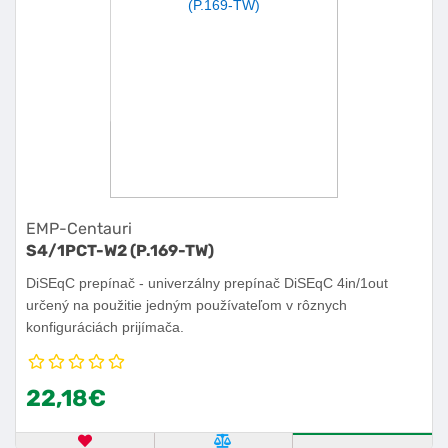
EMP-Centauri
S4/1PCT-W2 (P.169-TW)
DiSEqC prepínač - univerzálny prepínač DiSEqC 4in/1out
určený na použitie jedným používateľom v rôznych
konfiguráciách prijímača.
22,18€