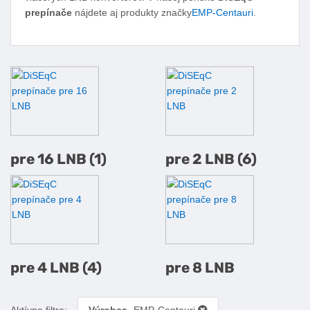
prepínače
nájdete aj produkty značky
EMP-Centauri
.
Podkategórie diSEqC prepínače
pre 16 LNB (1)
pre 2 LNB (6)
pre 4 LNB (4)
pre 8 LNB
Aktívne filtre:
Výrobca
-EMP-Centauri