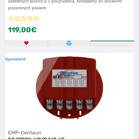
satelitných pozícií a 1 používateľa, kompletný so zlúčením
pozemných pásiem.
119,00€
OBĽÚBENÝ PRODUKT
POROVNAŤ PRODUKT
KÚPIŤ
Vypredané
EMP-Centauri