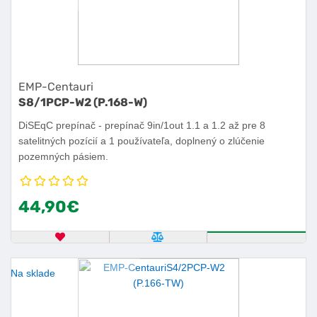
EMP-Centauri
S8/1PCP-W2 (P.168-W)
DiSEqC prepínač - prepínač 9in/1out 1.1 a 1.2 až pre 8
satelitných pozícií a 1 používateľa, doplnený o zlúčenie
pozemných pásiem.
44,90€
OBĽÚBENÝ PRODUKT
POROVNAŤ PRODUKT
KÚPIŤ
Na sklade