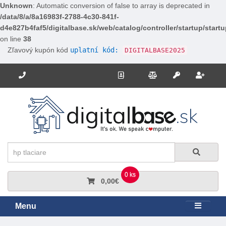
Unknown
: Automatic conversion of false to array is deprecated in
/data/8/a/8a16983f-2788-4c30-841f-
d4e827b4faf5/digitalbase.sk/web/catalog/controller/startup/start
on line
38
Zľavový kupón kód
uplatní kód:
DIGITALBASE2025
Potrebujete poradiť? Zavolajte nám.
+421 910 663 778
Kontakt
Porovnanie
Regi
Prihlásiť sa
Hľadať
Hľadať
0 ks
0,00€
Menu
Rozbali