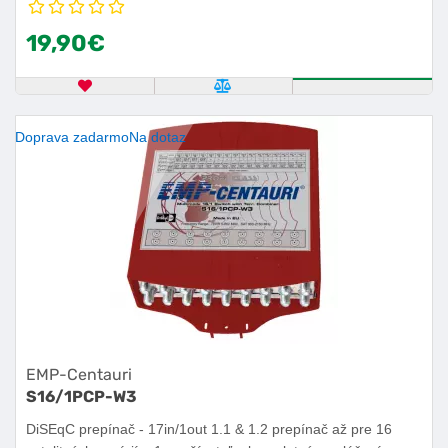
19,90€
OBĽÚBENÝ PRODUKT
POROVNAŤ PRODUKT
KÚPIŤ
Doprava zadarmo
Na dotaz
EMP-Centauri
S16/1PCP-W3
DiSEqC prepínač - 17in/1out 1.1 & 1.2 prepínač až pre 16