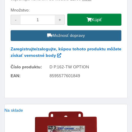
Množstvo:
Kúpiť
-
+
Možnosť dopravy
Zaregistrujte/zalogujte, kúpou tohoto produktu môžete
získať vernostné body
Číslo produktu:
D P.162-TW OPTION
EAN:
8595577601849
Facebook
Twitter
Pinterest
LinkedIn
Tumblr
reddit
Na sklade