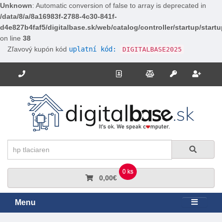
Unknown
: Automatic conversion of false to array is deprecated in
/data/8/a/8a16983f-2788-4c30-841f-
d4e827b4faf5/digitalbase.sk/web/catalog/controller/startup/start
on line
38
Zľavový kupón kód
uplatní kód:
DIGITALBASE2025
Potrebujete poradiť? Zavolajte nám.
+421 910 663 778
Kontakt
Porovnanie
Regi
Prihlásiť sa
Hľadať
Hľadať
0 ks
0,00€
Menu
Rozbali