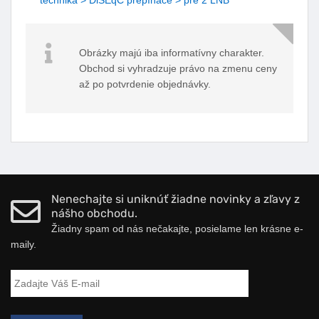
technika > DiSEqC prepínače > pre 2 LNB
Obrázky majú iba informatívny charakter.
Obchod si vyhradzuje právo na zmenu ceny
až po potvrdenie objednávky.
Nenechajte si uniknúť žiadne novinky a zľavy z
nášho obchodu.
Žiadny spam od nás nečakajte, posielame len krásne e-
maily.