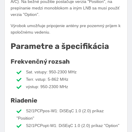
A/C). Na bežné použitie postačuje verzia "Position", na
prepínanie medzi monoblokom a iným LNB sa musí použiť
verzia "Option".
Výrobok umožňuje pripojenie antény pre pozemný príjem k
spoločnému vedeniu.
Parametre a špecifikácia
Frekvenčný rozsah
Sat. vstupy: 950-2300 MHz
Terr. vstup: 5-862 MHz
výstup: 950-2300 MHz
Riadenie
S2/1PCPpos-W1: DiSEqC 1.0 (2.0) príkaz
"Position"
S2/1PCPopt-W1: DiSEqC 1.0 (2.0) príkaz "Option"