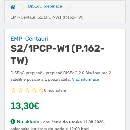
DiSEqC prepínače
Hlavná stránka
EMP-Centauri S2/1PCP-W1 (P.162-TW)
EMP-Centauri
S2/1PCP-W1 (P.162-
TW)
DiSEqC prepínač - prepínač DiSEqC 2.0 3in/1out pre 2
satelitné pozície a 1 používateľa.
Viac informácií
0 hodnotení
Vaša cena:
13,30€
Dostupnosť:
Na sklade
- doručenie
do utorka 11.08.2026
,
objednajte kuriérom
do nedele 12:00
hod.