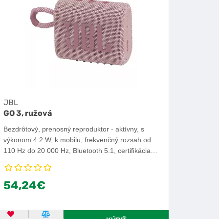
JBL
GO 3, ružová
Bezdrôtový, prenosný reproduktor - aktívny, s
výkonom 4.2 W, k mobilu, frekvenčný rozsah od
110 Hz do 20 000 Hz, Bluetooth 5.1, certifikácia
IPX7, ovládanie cez zariadenia s OS iOS alebo
Android, výdrž batérie 5 h.
54,24€