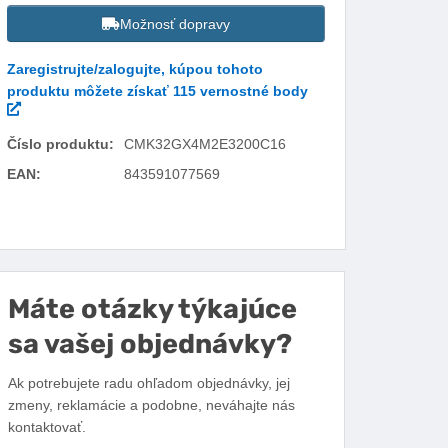
Možnosť dopravy
Zaregistrujte/zalogujte, kúpou tohoto
produktu môžete získať 115 vernostné body
Číslo produktu:
CMK32GX4M2E3200C16
EAN:
843591077569
Facebook
Twitter
Pinterest
LinkedIn
Tumblr
reddit
Máte otázky týkajúce
sa vašej objednávky?
Ak potrebujete radu ohľadom objednávky, jej
zmeny, reklamácie a podobne, neváhajte nás
kontaktovať.