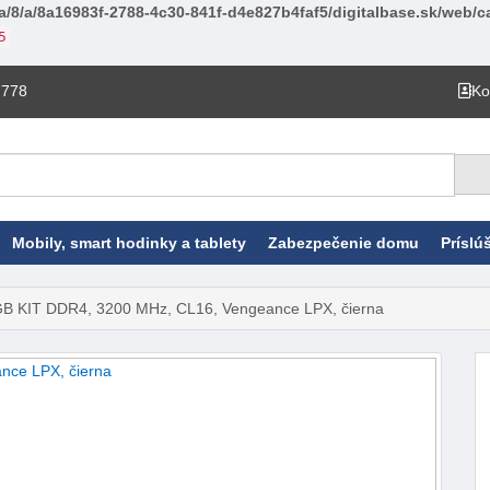
a/8/a/8a16983f-2788-4c30-841f-d4e827b4faf5/digitalbase.sk/web/ca
5
 778
Ko
Mobily, smart hodinky a tablety
Zabezpečenie domu
Príslú
GB KIT DDR4, 3200 MHz, CL16, Vengeance LPX, čierna