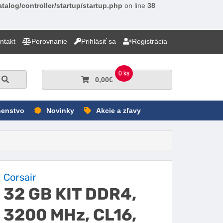
talog/controller/startup/startup.php
on line
38
ntakt
Porovnanie
Prihlásiť sa
Registrácia
0 ks
Hľadať
0,00€
šenstvo
Novinky
Akcie a zľavy
Corsair
32 GB KIT DDR4,
3200 MHz, CL16,