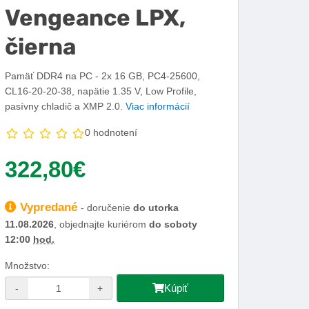
Vengeance LPX,
čierna
Pamäť DDR4 na PC - 2x 16 GB, PC4-25600,
CL16-20-20-38, napätie 1.35 V, Low Profile,
pasívny chladič a XMP 2.0.
Viac informácií
0 hodnotení
Vaša cena:
322,80€
Dostupnosť:
Vypredané
- doručenie
do utorka
11.08.2026
, objednajte kuriérom
do soboty
12:00
hod.
Množstvo:
Kúpiť
-
+