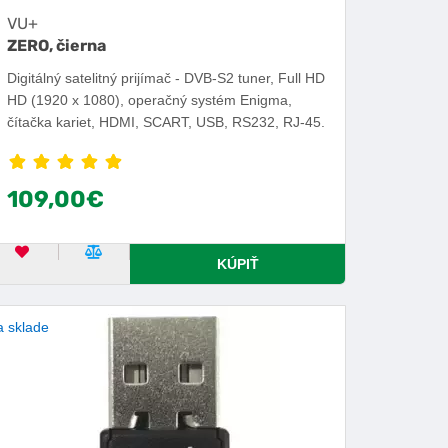
VU+
ZERO, čierna
Digitálný satelitný prijímač - DVB-S2 tuner, Full HD
HD (1920 x 1080), operačný systém Enigma,
čítačka kariet, HDMI, SCART, USB, RS232, RJ-45.
109,00€
OBĽÚBENÝ PRODUKT
POROVNAŤ PRODUKT
KÚPIŤ
 sklade