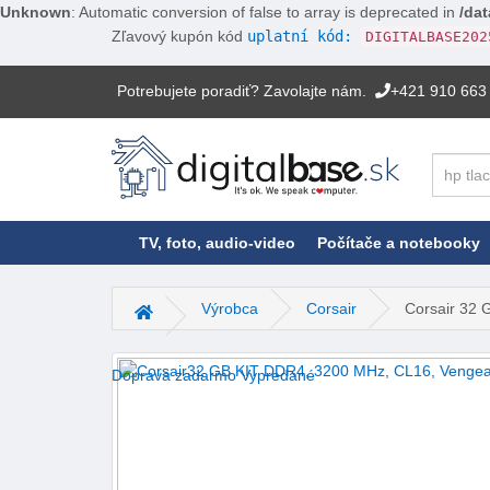
Unknown
: Automatic conversion of false to array is deprecated in
/dat
Zľavový kupón kód
uplatní kód:
DIGITALBASE202
Potrebujete poradiť? Zavolajte nám.
+421 910 663
Hľadať
TV, foto, audio-video
Počítače a notebooky
Výrobca
Corsair
Corsair 32 
Hlavná stránka
Doprava zadarmo
Vypredané