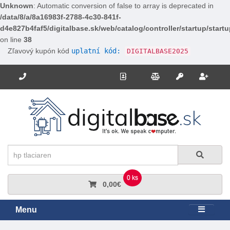
Unknown
: Automatic conversion of false to array is deprecated in
/data/8/a/8a16983f-2788-4c30-841f-
d4e827b4faf5/digitalbase.sk/web/catalog/controller/startup/start
on line
38
Zľavový kupón kód
uplatní kód:
DIGITALBASE2025
Potrebujete poradiť? Zavolajte nám.
+421 910 663 778
Kontakt
Porovnanie
Regi
Prihlásiť sa
Hľadať
Hľadať
0 ks
0,00€
Menu
Rozbali