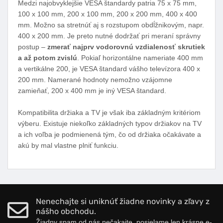
Medzi najobvyklejšie VESA štandardy patria 75 x 75 mm,
100 x 100 mm, 200 x 100 mm, 200 x 200 mm, 400 x 400
mm. Možno sa stretnúť aj s rozstupom obdĺžnikovým, napr.
400 x 200 mm. Je preto nutné dodržať pri meraní správny
postup –
zmerať najprv vodorovnú vzdialenosť skrutiek
a až potom zvislú
. Pokiaľ horizontálne nameriate 400 mm
a vertikálne 200, je VESA štandard vášho televízora 400 x
200 mm. Namerané hodnoty nemožno vzájomne
zamieňať, 200 x 400 mm je iný VESA štandard.
Kompatibilita držiaka a TV je však iba základným kritériom
výberu. Existuje niekoľko základných typov držiakov na TV
a ich voľba je podmienená tým, čo od držiaka očakávate a
akú by mal vlastne plniť funkciu.
Nenechajte si uniknúť žiadne novinky a zľavy z
nášho obchodu.
Žiadny spam od nás nečakajte, posielame len krásne e-