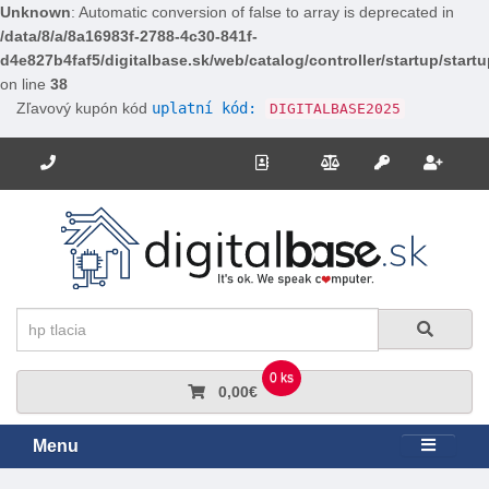
Unknown
: Automatic conversion of false to array is deprecated in
/data/8/a/8a16983f-2788-4c30-841f-
d4e827b4faf5/digitalbase.sk/web/catalog/controller/startup/start
on line
38
Zľavový kupón kód
uplatní kód:
DIGITALBASE2025
Potrebujete poradiť? Zavolajte nám.
+421 910 663 778
Kontakt
Porovnanie
Regi
Prihlásiť sa
Hľadať
Hľadať
0 ks
0,00€
Menu
Rozbali