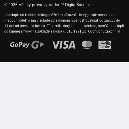
© 2026 Všetky práva vyhradené! DigitalBase.sk
*Odstúpiť od kúpnej zmluvy môže len zákazník, ktorý je súkromná osoba
(nepodnikateľ) a má v súlade so zákonom možnosť odstúpiť od zmluvy do
14 dní od prevzatia tovaru. Zákazník, ktorý je podnikateľom, nemôže odstúpiť
od kúpnej zmluvy na základe zákona č. 513/1991 Zb. Obchodný zákonník!
Možnosti online platby