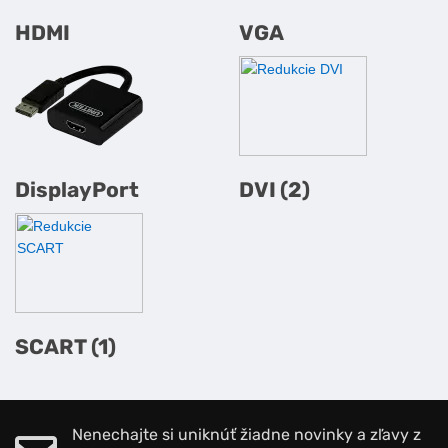
HDMI
VGA
DisplayPort
DVI (2)
SCART (1)
Nenechajte si uniknúť žiadne novinky a zľavy z