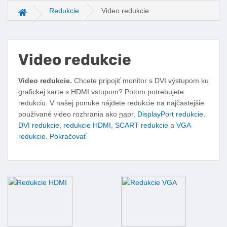
Redukcie
Video redukcie
Hlavná stránka
Video redukcie
Facebook
Twitter
Pinterest
LinkedIn
Tumblr
reddit
Video redukcie.
Chcete pripojiť monitor s DVI výstupom ku
grafickej karte s HDMI vstupom? Potom potrebujete
redukciu. V našej ponuke nájdete redukcie na najčastejšie
používané video rozhrania ako
napr.
DisplayPort redukcie
,
DVI redukcie
,
redukcie HDMI
,
SCART redukcie
a
VGA
redukcie
.
Pokračovať
Podkategórie video redukcie