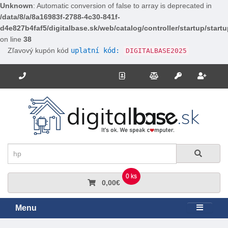
Unknown
: Automatic conversion of false to array is deprecated in
/data/8/a/8a16983f-2788-4c30-841f-
d4e827b4faf5/digitalbase.sk/web/catalog/controller/startup/start
on line
38
Zľavový kupón kód
uplatní kód:
DIGITALBASE2025
Potrebujete poradiť? Zavolajte nám.
+421 910 663 778
Kontakt
Porovnanie
Regi
Prihlásiť sa
Hľadať
Hľadať
0 ks
0,00€
Menu
Rozbali