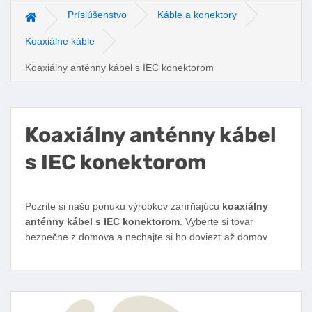
Príslúšenstvo
Káble a konektory
Hlavná stránka
Koaxiálne káble
Koaxiálny anténny kábel s IEC konektorom
Koaxiálny anténny kábel
s IEC konektorom
Facebook
Twitter
Pinterest
LinkedIn
Tumblr
reddit
Pozrite si našu ponuku výrobkov zahrňajúcu
koaxiálny
anténny kábel s IEC konektorom
. Vyberte si tovar
bezpečne z domova a nechajte si ho doviezť až domov.