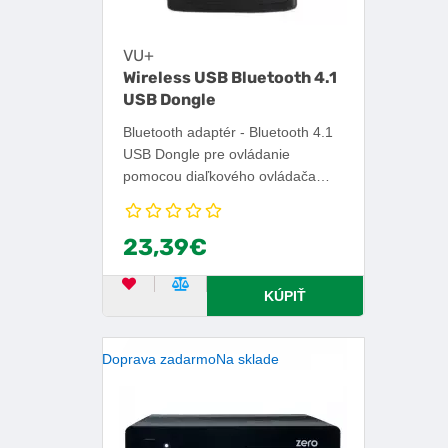
VU+
Wireless USB Bluetooth 4.1
USB Dongle
Bluetooth adaptér - Bluetooth 4.1
USB Dongle pre ovládanie
pomocou diaľkového ovládača
VU+ BT/IR.
23,39€
OBĽÚBENÝ PRODUKT
POROVNAŤ PRODUKT
KÚPIŤ
Doprava zadarmo
Na sklade