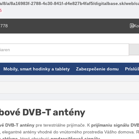
a/8/a/8a16983f-2788-4c30-841f-d4e827b4faf5/digitalbase.sk/web/ca
5
 778
Ko
Mobily, smart hodinky a tablety
Zabezpečenie domu
Príslú
bové DVB-T antény
Facebook
Twitter
Pinterest
LinkedIn
Tumblr
reddit
vé DVB-T antény
pre terestriálne prijímače. K
prijímaniu signálu DV
, elegantné antény vhodné do vnútorného prostredia Vášho domova. Ro
o
aktívne
, ktoré obsahujú
predzosilňovač signálu
.