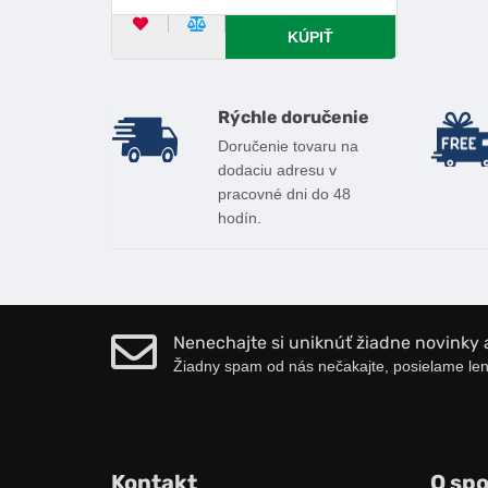
OBĽÚBENÝ PRODUKT
POROVNAŤ PRODUKT
KÚPIŤ
Výhody nákupu u nás
Rýchle doručenie
Doručenie tovaru na
dodaciu adresu v
pracovné dni do 48
hodín.
Nenechajte si uniknúť žiadne novinky 
Žiadny spam od nás nečakajte, posielame len
Kontakt
O spo