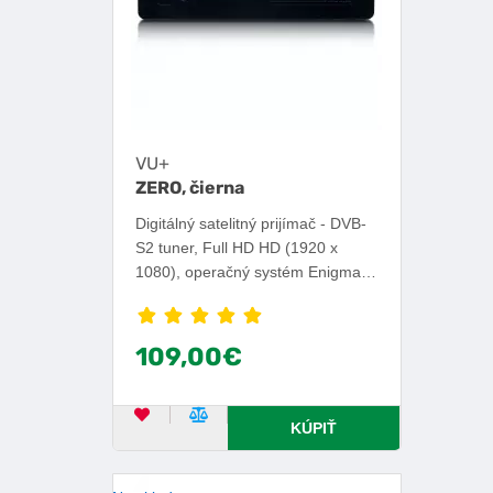
VU+
ZERO, čierna
Digitálný satelitný prijímač - DVB-
S2 tuner, Full HD HD (1920 x
1080), operačný systém Enigma,
čítačka kariet, HDMI, SCART,
USB, RS232, RJ-45.
109,00€
OBĽÚBENÝ PRODUKT
POROVNAŤ PRODUKT
KÚPIŤ