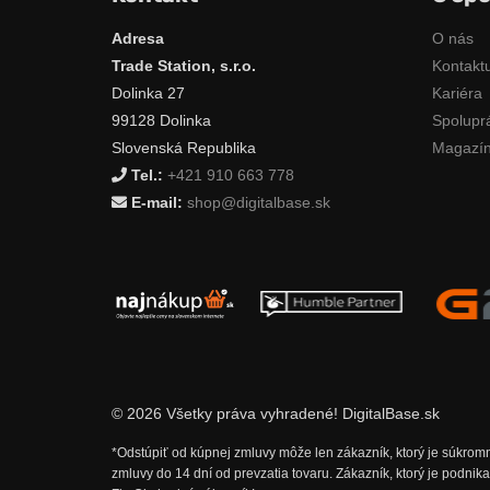
Adresa
O nás
Trade Station, s.r.o.
Kontaktu
Dolinka 27
Kariéra
99128 Dolinka
Spolupr
Slovenská Republika
Magazí
Tel.:
+421 910 663 778
E-mail:
shop@digitalbase.sk
© 2026 Všetky práva vyhradené! DigitalBase.sk
*Odstúpiť od kúpnej zmluvy môže len zákazník, ktorý je súkro
zmluvy do 14 dní od prevzatia tovaru. Zákazník, ktorý je podn