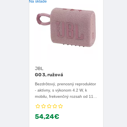
Na sklade
JBL
GO 3, ružová
Bezdrôtový, prenosný reproduktor
- aktívny, s výkonom 4.2 W, k
mobilu, frekvenčný rozsah od 110
Hz do 20 000 Hz, Bluetooth 5.1,
certifikácia IPX7, ovládanie cez
54,24€
zariadenia s OS iOS alebo
Android, výdrž batérie 5 h.