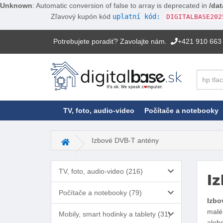
Unknown
: Automatic conversion of false to array is deprecated in
/dat
Zľavový kupón kód
uplatní kód:
DIGITALBASE202
Potrebujete poradiť? Zavolajte nám.
+421 910 663
Hľadať
TV, foto, audio-video
Počítače a notebooky
Izbové DVB-T antény
Hlavná stránka
TV, foto, audio-video (216)
Iz
Počítače a notebooky (79)
Izbo
malé
Mobily, smart hodinky a tablety (31)
aleb