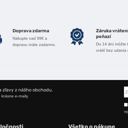
Doprava zdarma
Záruka vráten
peňazí
Nákupte nad 99€ a
Do 14 dní môžte 
dopravu máte zadarmo.
vrátiť bez udania
a zľavy z nášho obchodu.
 krásne e-maily.
vy
ločnosti
Všetko o nákupe