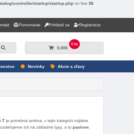
talog/controller/startup/startup.php
on line
38
ntakt
Porovnanie
Prihlásiť sa
Registrácia
0 ks
Hľadať
0,00€
šenstvo
Novinky
Akcie a zľavy
B-T
je potrebná anténa, v tejto kategórii nájdete
zdeľujeme ich ná základné typy, a to
pasívne
,