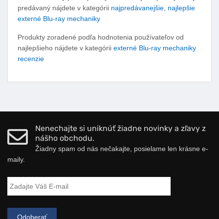
predávaný nájdete v kategórii
najpredávanejšie, najlepšie
externé Blu-ray mechaniky
Produkty zoradené podľa hodnotenia používateľov od
najlepšieho nájdete v kategórii
externé Blu-ray mechaniky
recenzie
Nenechajte si uniknúť žiadne novinky a zľavy z
nášho obchodu.
Žiadny spam od nás nečakajte, posielame len krásne e-
maily.