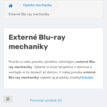
Optické mechaniky
Hlavná stránka
Externé Blu-ray mechaniky
Externé Blu-ray
mechaniky
Facebook
Twitter
Pinterest
LinkedIn
Tumblr
reddit
Pozrite si našu ponuku výrobkov zahrňajúcu
externé Blu-
ray mechaniky
. Vyberte si tovar bezpečne z domova a
nechajte si ho doviezť až domov. V našej ponuke
externé
Blu-ray mechaniky
nájdete aj produkty značky
Verbatim
.
Zobraziť filtre
Porovnať výrobok (0)