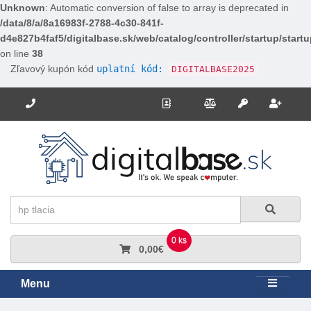
Unknown
: Automatic conversion of false to array is deprecated in
/data/8/a/8a16983f-2788-4c30-841f-
d4e827b4faf5/digitalbase.sk/web/catalog/controller/startup/start
on line
38
Zľavový kupón kód
uplatní kód:
DIGITALBASE2025
Potrebujete poradiť? Zavolajte nám.
+421 910 663 778
Kontakt
Porovnanie
Regi
Prihlásiť sa
Hľadať
Hľadať
0 ks
0,00€
Menu
Rozbali