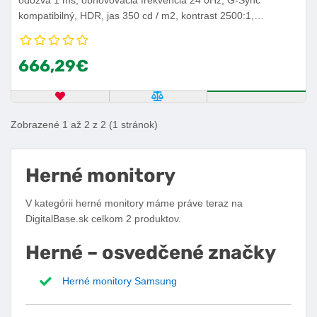
kompatibilný, HDR, jas 350 cd / m2, kontrast 2500:1,
DisplayPort 1.4, HDMI 2.0, USB, nastaviteľná výška, pivot,
VESA.
666,29€
OBĽÚBENÝ PRODUKT
POROVNAŤ PRODUKT
KÚPIŤ
Zobrazené 1 až 2 z 2 (1 stránok)
Herné monitory
V kategórii herné monitory máme práve teraz na
DigitalBase.sk celkom 2 produktov.
Herné – osvedčené značky
Herné monitory Samsung