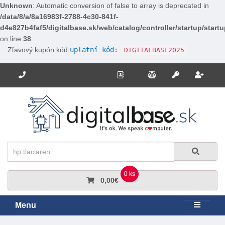
Unknown
: Automatic conversion of false to array is deprecated in
/data/8/a/8a16983f-2788-4c30-841f-
d4e827b4faf5/digitalbase.sk/web/catalog/controller/startup/start
on line
38
Zľavový kupón kód
uplatní kód:
DIGITALBASE2025
Potrebujete poradiť? Zavolajte nám.
+421 910 663 778
Kontakt
Porovnanie
Regi
Prihlásiť sa
Hľadať
Hľadať
0 ks
0,00€
Menu
Rozbali