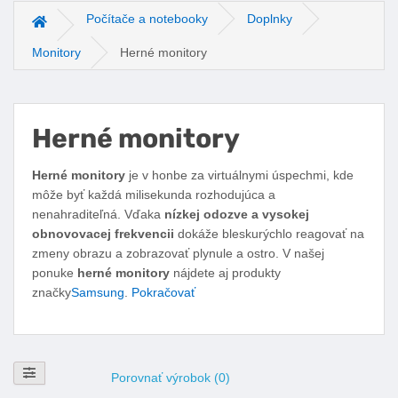
Počítače a notebooky
Doplnky
Hlavná stránka
Monitory
Herné monitory
Herné monitory
Facebook
Twitter
Pinterest
LinkedIn
Tumblr
reddit
Herné monitory
je v honbe za virtuálnymi úspechmi, kde
môže byť každá milisekunda rozhodujúca a
nenahraditeľná. Vďaka
nízkej odozve a vysokej
obnovovacej frekvencii
dokáže bleskurýchlo reagovať na
zmeny obrazu a zobrazovať plynule a ostro. V našej
ponuke
herné monitory
nájdete aj produkty
značky
Samsung
.
Pokračovať
Zobraziť filtre
Porovnať výrobok (0)