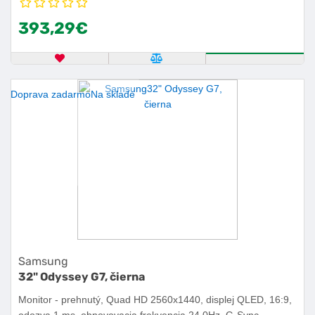
393,29€
OBĽÚBENÝ PRODUKT
POROVNAŤ PRODUKT
KÚPIŤ
Doprava zadarmo
Na sklade
Samsung
32" Odyssey G7, čierna
Monitor - prehnutý, Quad HD 2560x1440, displej QLED, 16:9,
odozva 1 ms, obnovovacia frekvencia 24 0Hz, G-Sync