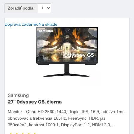
Zoradiť podľa:
Doprava zadarmo
Na sklade
Samsung
27" Odyssey G5, čierna
Monitor - Quad HD 2560x1440, displej IPS, 16:9, odozva 1ms,
obnovovacia frekvencia 165Hz, FreeSync, HDR, jas
350cd/m2, kontrast 1000:1, DisplayPort 1.2, HDMI 2.0,
slúchadlový výstup, nastaviteľná výška, pivot, VESA.