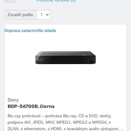
Porovnať výrobok (0)
Zoradiť podľa:
Doprava zadarmo
Na sklade
Sony
BDP-S6700B, čierna
Blu-ray prehrávač – prehráva Blu-ray, CD a DVD, stolný,
podpora AVI, JPEG, MKV, MPEG1, MPEG2 a MPEG4, s
DLNA, s ethernetom, s HDMI, s koaxiálnym audio výstupom, s