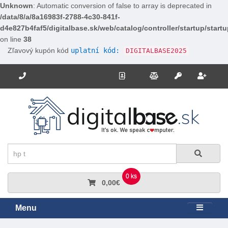
Unknown
: Automatic conversion of false to array is deprecated in
/data/8/a/8a16983f-2788-4c30-841f-
d4e827b4faf5/digitalbase.sk/web/catalog/controller/startup/start
on line
38
Zľavový kupón kód
uplatní kód:
DIGITALBASE2025
Potrebujete poradiť? Zavolajte nám.
+421 910 663 778
Kontakt
Porovnanie
Regi
Prihlásiť sa
Hľadať
Hľadať
0 ks
0,00€
Menu
Rozbali