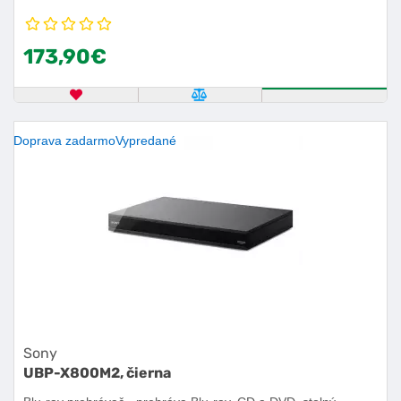
USB a s WiFi.
173,90€
OBĽÚBENÝ PRODUKT
POROVNAŤ PRODUKT
KÚPIŤ
Doprava zadarmo
Vypredané
Sony
UBP-X800M2, čierna