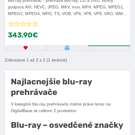
Blu-ray prehrávač - prehráva Blu-ray, CD a DVD, stolný,
podpora AVI, HEVC, JPEG, MKV, mov, MP4, MPEG, MPEG1,
MPEG2, MPEG4, MPG, TS, VOB, VP6, VP8, VP9, VRO, WMV
a XviD, s Bluetooth, s HDMI, s koaxiálnym audio výstupom, s
WiFi a s Wireless LAN.
343,90€
OBĽÚBENÝ PRODUKT
POROVNAŤ PRODUKT
ZISTITE VIA
Zobrazené 1 až 2 z 2 (1 stránok)
Najlacnejšie blu-ray
prehrávače
V kategórii blu-ray prehrávače máme práve teraz na
DigitalBase.sk celkom 2 produktov.
Blu-ray – osvedčené značky