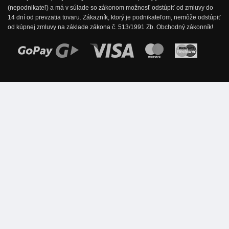
(nepodnikateľ) a má v súlade so zákonom možnosť odstúpiť od zmluvy do
14 dní od prevzatia tovaru. Zákazník, ktorý je podnikateľom, nemôže odstúpiť
od kúpnej zmluvy na základe zákona č. 513/1991 Zb. Obchodný zákonník!
Možnosti online platby