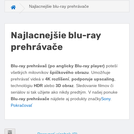
Najlacnejšie blu-ray prehrávače
Hlavná stránka
Najlacnejšie blu-ray
prehrávače
Facebook
Twitter
Pinterest
LinkedIn
Tumblr
reddit
Blu-ray prehrávač (po anglicky Blu-ray player)
poteší
všetkých milovníkov
špičkového obrazu
. Umožňuje
prehrávať videá v
4K rozlíšení
,
podporuje upscaling
,
technológiu
HDR
alebo
3D obraz
. Sledovanie filmov či
seriálov si tak užijete ako nikdy predtým. V našej ponuke
Blu-ray prehrávače
nájdete aj produkty značky
Sony
.
Pokračovať
Zobraziť filtre